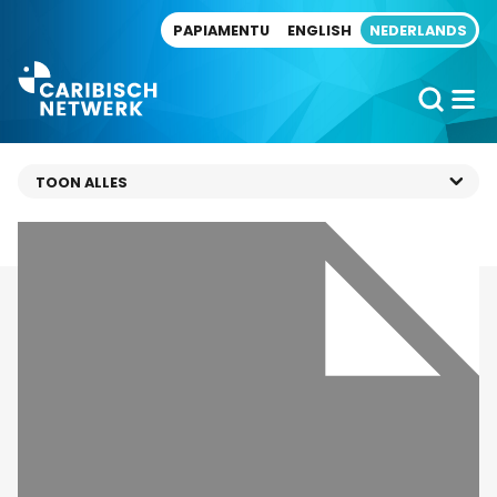
Direct naar artikel
PAPIAMENTU
ENGLISH
NEDERLANDS