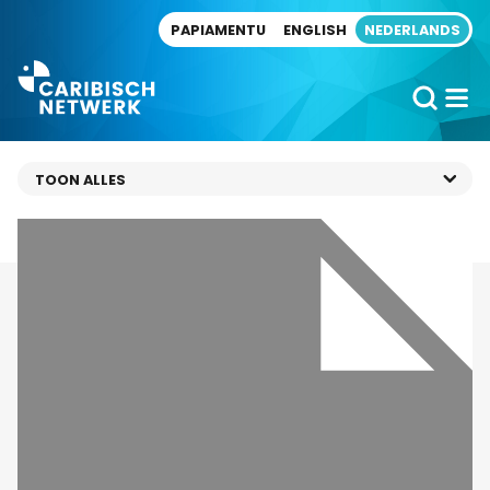
Direct naar artikel
PAPIAMENTU
ENGLISH
NEDERLANDS