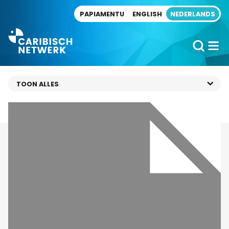
Direct naar artikel
PAPIAMENTU
ENGLISH
NEDERLANDS