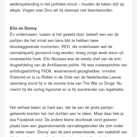
wederopstanding in het politieke circuit – houden de kaken stijf op
elkaar. Vragen over Dino wil hij steevast niet beantwoorden.
Elio en Donny
En ondertussen, tussen al het geweld door, beleeft een van de
partijen die het minst een kans lijkt te hebben twee
doorslaggevende momenten. RED, die ondertussen wel de
cannabispartij genoemd mag worden, kreeg vorige week steun uit
onverwachte hoek. Elio Nicolaas was de eerste chef van de anti-
drugsafdeling van de Antilliaanse politie. Hij was medeoprichter van
antidrugsstichting FADA, waarnemend gezaghebber, minister,
Statenlid en is nu Ridder in de Orde van de Nederlandse Leeuw.
Jarenlang stond hij in de voorste linie van The War on Drugs. Nu
noemt hij die oorlog hypocriet en is hij voorstander van legalisatie.
Het verhaal kwam zo hard aan, dat de aan de grote partijen
gelieerde kranten het niet durfden aan te raken. Maar daar heb je
dus Facebook voor. De andere kleine doorbraak vond gisteren
plaats toen een gepensioneerde cannabisgebruiker die zich onder
de valse naam ‘Donny’ aan de pers presenteerde, een taakstraf van