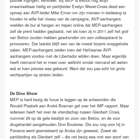
politiek ingingen, vervloekt. Bij MEP is Betico nog altijd
onaantastbaar heilig en partijleider Evelyn Wever-Croes deed een
oproep aan AVP-leider Mike Eman om zijn mensen in bedwang te
houden te wille het niveau van de campagne. AVP-aanhangers
voelden de bui al hangen en riepen online dat MEP-aanhangers
zelf de prent hadden geplaatst, net als toen zij in 2011 zelf het graf
van Betico zouden hebben geschonden om een volksopstand te
provoceren. Dat laatste blijft een van de meest bizarre onopgeloste
zaken. MEP-aanhangers zeiden toen dat Haïtiaanse AVP-
aanhangers voodoo met de Libertador wilden doen. Maar eigenlijk
heeft niemand het er meer over, wellicht omdat niemand wil weten
wat er toen precies was gebeurd. Want dat zou pas echt tot grote
vechtpartijen op straten leiden.
De Dino Show
MEP is hard bezig de focus te leggen op de antwoorden die
Ronald Plasterk aan André Bosman gaf over het IMF-rapport. Maar
iedereen heeft het over de vriendschap tussen Glenbert Croes,
nummer 29 op de gele kieslijst en zoon van Betico, en de voor
drugshandel aangehouden Dino Bouterse. Die zou nog voor hij in
Panama werd gearresteerd op Aruba zijn geweest. Zowel de
partijleiding als Glenbert zelf – die net bezig was met een soort van