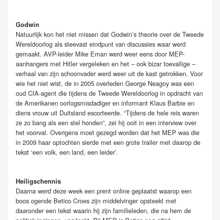
Godwin
Natuurlijk kon het niet missen dat Godwin’s theorie over de Tweede
Wereldoorlog als steevast eindpunt van discussies waar werd
gemaakt. AVP-leider Mike Eman werd weer eens door MEP-
aanhangers met Hitler vergeleken en het – ook bizar toevallige –
verhaal van zijn schoonvader werd weer uit de kast getrokken. Voor
wie het niet wist, de in 2005 overleden George Neagoy was een
oud CIA-agent die tijdens de Tweede Wereldoorlog in opdracht van
de Amerikanen oorlogsmisdadiger en informant Klaus Barbie en
diens vrouw uit Duitsland escorteerde. “Tijdens de hele reis waren
ze zo bang als een stel honden”, zei hij ooit in een interview over
het voorval. Overigens moet gezegd worden dat het MEP was die
in 2009 haar optochten sierde met een grote trailer met daarop de
tekst ‘een volk, een land, een leider’.
Heiligschennis
Daarna werd deze week een prent online geplaatst waarop een
boos ogende Betico Croes zijn middelvinger opsteekt met
daaronder een tekst waarin hij zijn familieleden, die na hem de