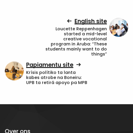
English site
Loucette Reppenhagen
started a mid-level
creative vocational
program in Aruba: “These
students mainly want to do
things”
Papiamentu site
Krísis polítiko ta lanta
kabes atrobe na Boneiru:
UPB ta retirá apoyo pa MPB
Over ons