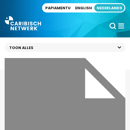
Direct naar artikel
PAPIAMENTU
ENGLISH
NEDERLANDS