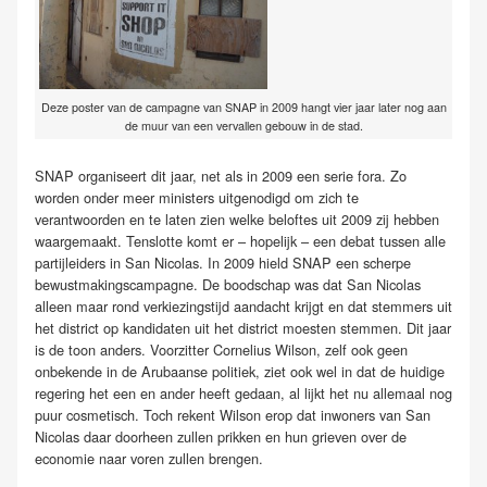
Deze poster van de campagne van SNAP in 2009 hangt vier jaar later nog aan
de muur van een vervallen gebouw in de stad.
SNAP organiseert dit jaar, net als in 2009 een serie fora. Zo
worden onder meer ministers uitgenodigd om zich te
verantwoorden en te laten zien welke beloftes uit 2009 zij hebben
waargemaakt. Tenslotte komt er – hopelijk – een debat tussen alle
partijleiders in San Nicolas. In 2009 hield SNAP een scherpe
bewustmakingscampagne. De boodschap was dat San Nicolas
alleen maar rond verkiezingstijd aandacht krijgt en dat stemmers uit
het district op kandidaten uit het district moesten stemmen. Dit jaar
is de toon anders. Voorzitter Cornelius Wilson, zelf ook geen
onbekende in de Arubaanse politiek, ziet ook wel in dat de huidige
regering het een en ander heeft gedaan, al lijkt het nu allemaal nog
puur cosmetisch. Toch rekent Wilson erop dat inwoners van San
Nicolas daar doorheen zullen prikken en hun grieven over de
economie naar voren zullen brengen.