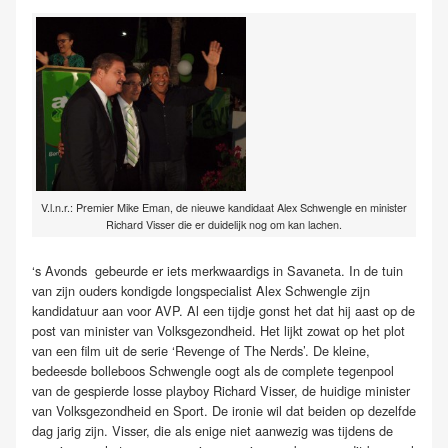
V.l.n.r.: Premier Mike Eman, de nieuwe kandidaat Alex Schwengle en minister
Richard Visser die er duidelijk nog om kan lachen.
‘s Avonds gebeurde er iets merkwaardigs in Savaneta. In de tuin
van zijn ouders kondigde longspecialist Alex Schwengle zijn
kandidatuur aan voor AVP. Al een tijdje gonst het dat hij aast op de
post van minister van Volksgezondheid. Het lijkt zowat op het plot
van een film uit de serie ‘Revenge of The Nerds’. De kleine,
bedeesde bolleboos Schwengle oogt als de complete tegenpool
van de gespierde losse playboy Richard Visser, de huidige minister
van Volksgezondheid en Sport. De ironie wil dat beiden op dezelfde
dag jarig zijn. Visser, die als enige niet aanwezig was tijdens de