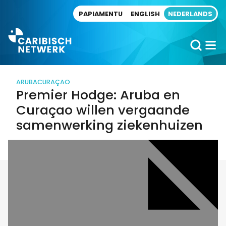
Direct naar artikel
PAPIAMENTU
ENGLISH
NEDERLANDS
ARUBA
CURAÇAO
Premier Hodge: Aruba en
Curaçao willen vergaande
samenwerking ziekenhuizen