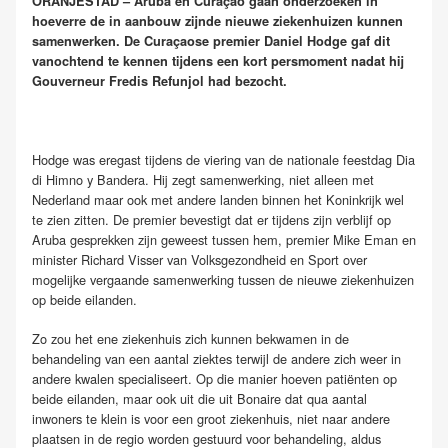
ORANJESTAD – Aruba en Curaçao gaan onderzoeken in
hoeverre de in aanbouw zijnde nieuwe ziekenhuizen kunnen
samenwerken. De Curaçaose premier Daniel Hodge gaf dit
vanochtend te kennen tijdens een kort persmoment nadat hij
Gouverneur Fredis Refunjol had bezocht.
Hodge was eregast tijdens de viering van de nationale feestdag Dia
di Himno y Bandera. Hij zegt samenwerking, niet alleen met
Nederland maar ook met andere landen binnen het Koninkrijk wel
te zien zitten. De premier bevestigt dat er tijdens zijn verblijf op
Aruba gesprekken zijn geweest tussen hem, premier Mike Eman en
minister Richard Visser van Volksgezondheid en Sport over
mogelijke vergaande samenwerking tussen de nieuwe ziekenhuizen
op beide eilanden.
Zo zou het ene ziekenhuis zich kunnen bekwamen in de
behandeling van een aantal ziektes terwijl de andere zich weer in
andere kwalen specialiseert. Op die manier hoeven patiënten op
beide eilanden, maar ook uit die uit Bonaire dat qua aantal
inwoners te klein is voor een groot ziekenhuis, niet naar andere
plaatsen in de regio worden gestuurd voor behandeling, aldus