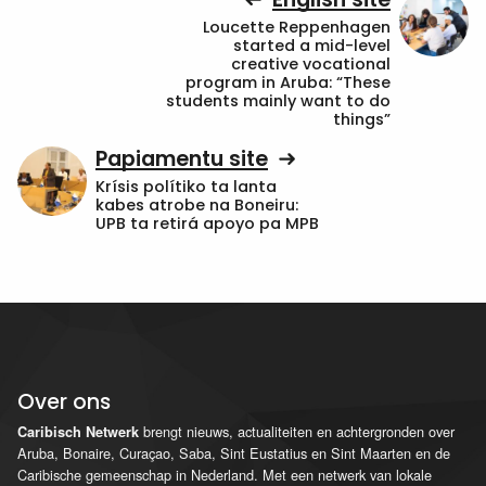
Loucette Reppenhagen
started a mid-level
creative vocational
program in Aruba: “These
students mainly want to do
things”
Papiamentu site
Krísis polítiko ta lanta
kabes atrobe na Boneiru:
UPB ta retirá apoyo pa MPB
Over ons
brengt nieuws, actualiteiten en achtergronden over
Caribisch Netwerk
Aruba, Bonaire, Curaçao, Saba, Sint Eustatius en Sint Maarten en de
Caribische gemeenschap in Nederland. Met een netwerk van lokale