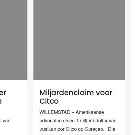
er
Miljardenclaim voor
s
Citco
WILLEMSTAD – Amerikaanse
t van
advocaten eisen 1 miljard dollar van
trustkantoor Citco op Curaçao. Die