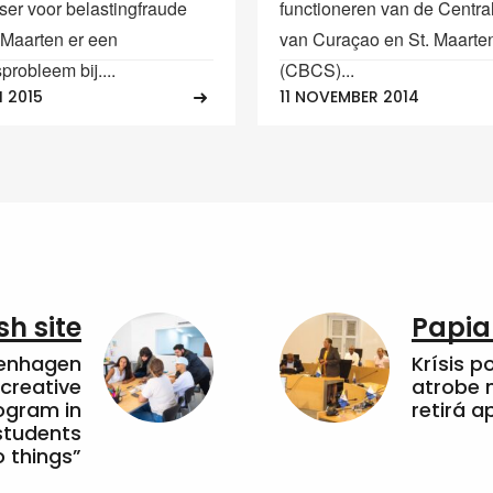
ser voor belastingfraude
functioneren van de Centra
t Maarten er een
van Curaçao en St. Maarte
sprobleem bij....
(CBCS)...
 2015
11 NOVEMBER 2014
sh site
Papia
penhagen
Krísis p
 creative
atrobe n
ogram in
retirá 
students
 things”