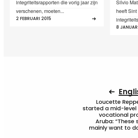
integriteitsrapporten die vorig jaar zijn
Silvio Mat
verschenen, moeten...
heeft Sin
2 FEBRUARI 2015
integriteit
8 JANUARI
Engli
Loucette Rep
started a mid-level
vocational pr
Aruba: “These 
mainly want to do