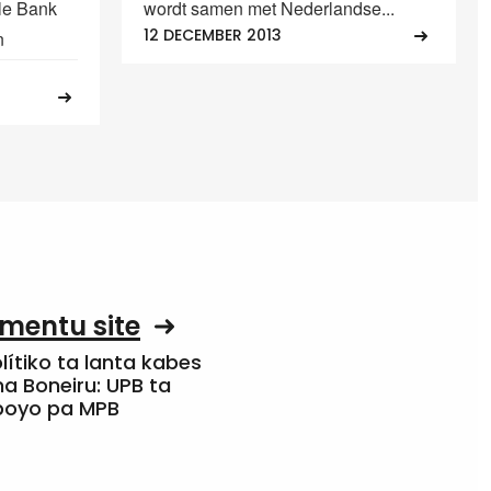
le Bank
wordt samen met Nederlandse...
12 DECEMBER 2013
n
mentu site
olítiko ta lanta kabes
a Boneiru: UPB ta
apoyo pa MPB