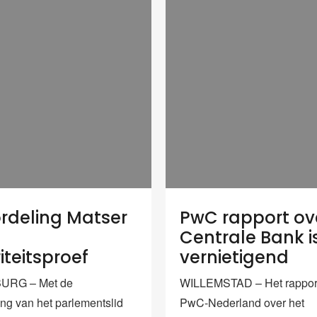
rdeling Matser
PwC rapport ov
t
Centrale Bank i
iteitsproef
vernietigend
URG – Met de
WILLEMSTAD – Het rappor
ing van het parlementslid
PwC-Nederland over het