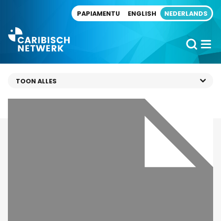
Direct naar artikel
PAPIAMENTU
ENGLISH
NEDERLANDS