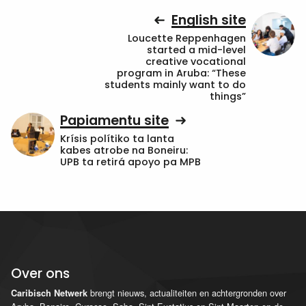
English site
Loucette Reppenhagen
started a mid-level
creative vocational
program in Aruba: “These
students mainly want to do
things”
Papiamentu site
Krísis polítiko ta lanta
kabes atrobe na Boneiru:
UPB ta retirá apoyo pa MPB
Over ons
brengt nieuws, actualiteiten en achtergronden over
Caribisch Netwerk