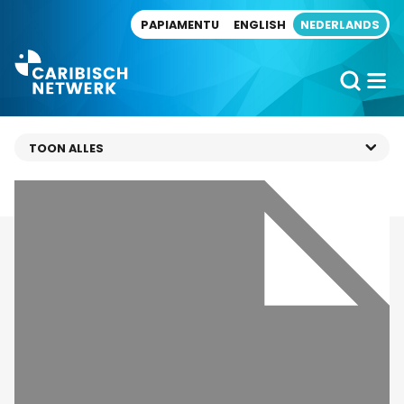
Direct naar artikel
PAPIAMENTU
ENGLISH
NEDERLANDS