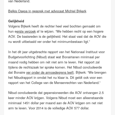
van Nederland.
Belkis Osepa in gesprek met advocaat Michiel Bijkerk
Gelijkheid
Volgens Bijkerk heeft de rechter heel veel bochten gemaakt om
hun e
erste verzoek
af te wijzen. “We hebben recht op een hogere
AOV. De basisreden is de gelijkheid. Het staat vast dat de AOV die
nu wordt uitbetaald ver onder het minimumbestaan ligt.”
In het dit jaar uitgebrachte rapport van het Nationaal Instituut voor
Budgetvoorlichting (Nibud) staat wat Bonairianen minimaal per
maand nodig hebben om nét niet arm te leven. Het rapport zal
tijdens de rechtszaak ter sprake komen. Het Nibud concludeerde
dat Bonaire
ver onder de armoedegrens leeft
. Bijkerk: “We brengen
het Nibudrapport in omdat het nu klaar is. Dit geldt ook voor een
rapport van het College van de Mensenrechten van Nederland.”
Nibud concludeerde dat gepensioneerden die AOV ontvangen 2.5
keer minder AOV krijgen. Volgens Nibud moet een alleenstaande
minimaal 1451 dollar per maand aan de AOV krijgen om net niet
arm te leven. Voor 2014 is de volledige AOV 577 dollar.