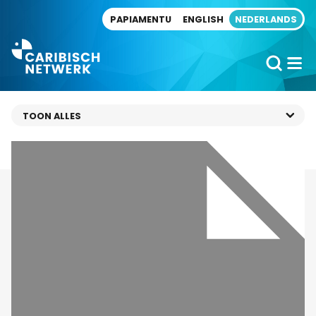
Direct naar artikel
PAPIAMENTU
ENGLISH
NEDERLANDS