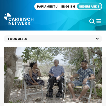
Direct naar artikel
PAPIAMENTU
ENGLISH
NEDERLANDS