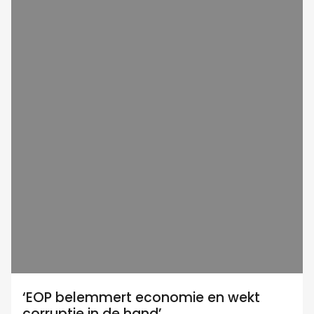
‘EOP belemmert economie en wekt
corruptie in de hand’