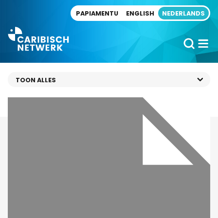
Direct naar artikel
PAPIAMENTU
ENGLISH
NEDERLANDS