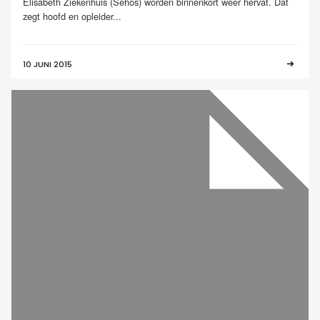
Elisabeth Ziekenhuis (Sehos) worden binnenkort weer hervat. Dat
zegt hoofd en opleider...
10 JUNI 2015