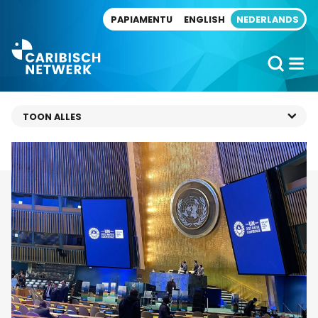
Direct naar artikel
PAPIAMENTU
ENGLISH
NEDERLANDS