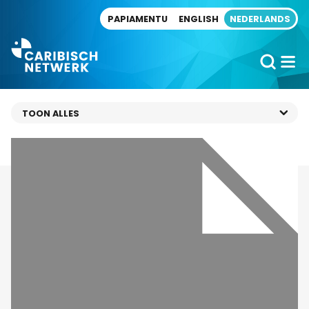
Direct naar artikel
PAPIAMENTU
ENGLISH
NEDERLANDS