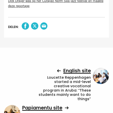
Dick Drayer was op het Curaçao North Sea jazz festival en maakte
deze reportage
DELEN:
English site
Loucette Reppenhagen
started a mid-level
creative vocational
program in Aruba: “These
students mainly want to do
things”
Papiamentu site