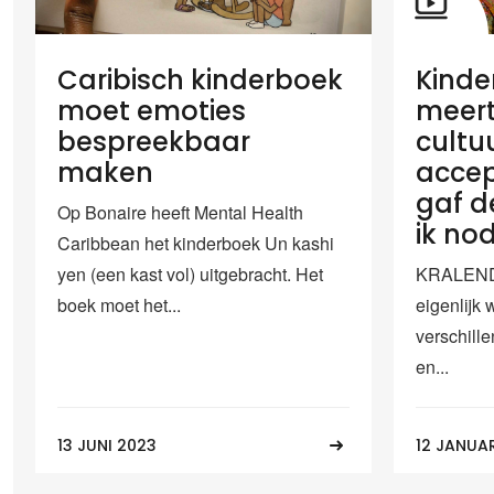
Caribisch kinderboek
Kinde
moet emoties
meert
bespreekbaar
cultu
maken
accep
gaf de
Op Bonaire heeft Mental Health
ik no
Caribbean het kinderboek Un kashi
yen (een kast vol) uitgebracht. Het
KRALENDI
boek moet het...
eigenlijk 
verschille
en...
13 JUNI 2023
12 JANUA