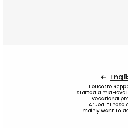
Engli
Loucette Rep
started a mid-level
vocational pr
Aruba: “These 
mainly want to do