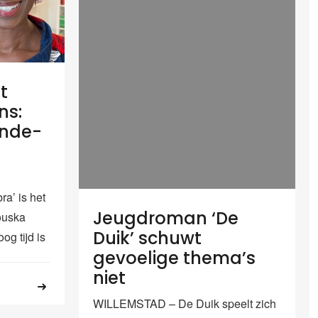
t
ns:
onde-
’ is het
Jeugdroman ‘De
ouska
Duik’ schuwt
og tijd is
gevoelige thema’s
niet
WILLEMSTAD – De Duik speelt zich