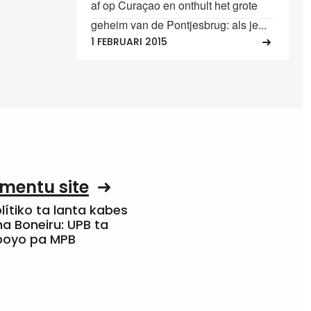
af op Curaçao en onthult het grote
geheim van de Pontjesbrug: als je...
1 FEBRUARI 2015
mentu site
olítiko ta lanta kabes
a Boneiru: UPB ta
apoyo pa MPB