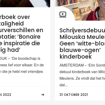
rboek over
aligheid
urverschillen en
Schrijversdebuu
tatie: ‘Bonaire
Milouska Meule
 inspiratie die
Geen ‘witte-bl
dig had’
blauwe-ogen’
kinderboek
JK – “De boodschap is
wees lief voor elkaar. En de
AMSTERDAM – ‘Elin Sombra
n die je hebt met vriendjes
debuut kinderboek van Mil
Meulens. Ze vindt dat het ho
dat...
RI 2022
31 OKTOBER 2021