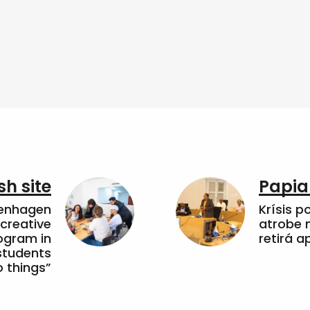
sh site
Papia
penhagen
Krísis p
 creative
atrobe n
ogram in
retirá 
students
 things”