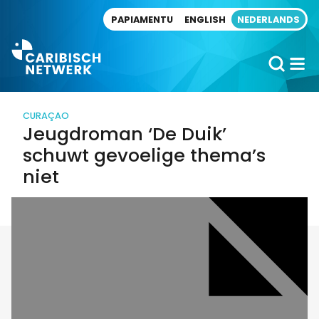
Direct naar artikel
PAPIAMENTU
ENGLISH
NEDERLANDS
CURAÇAO
Jeugdroman ‘De Duik’
schuwt gevoelige thema’s
niet