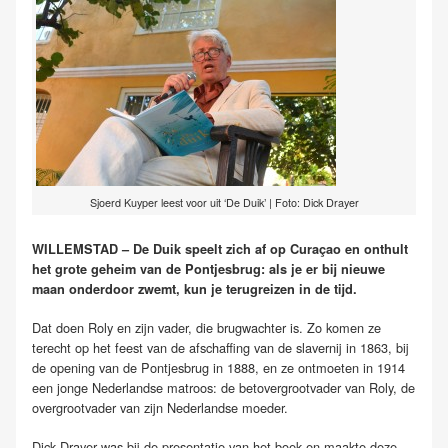
Sjoerd Kuyper leest voor uit ‘De Duik’ | Foto: Dick Drayer
WILLEMSTAD – De Duik speelt zich af op Curaçao en onthult
het grote geheim van de Pontjesbrug: als je er bij nieuwe
maan onderdoor zwemt, kun je terugreizen in de tijd.
Dat doen Roly en zijn vader, die brugwachter is. Zo komen ze
terecht op het feest van de afschaffing van de slavernij in 1863, bij
de opening van de Pontjesbrug in 1888, en ze ontmoeten in 1914
een jonge Nederlandse matroos: de betovergrootvader van Roly, de
overgrootvader van zijn Nederlandse moeder.
Dick Drayer was bij de presentatie van het boek en maakte deze