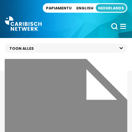
Direct naar artikel
PAPIAMENTU
ENGLISH
NEDERLANDS