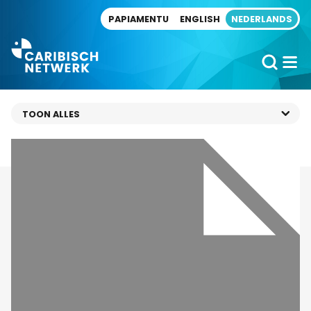
Direct naar artikel
PAPIAMENTU
ENGLISH
NEDERLANDS