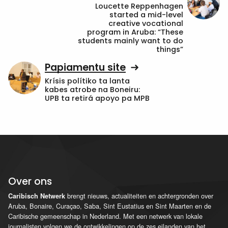
Loucette Reppenhagen
started a mid-level
creative vocational
program in Aruba: “These
students mainly want to do
things”
Papiamentu site
Krísis polítiko ta lanta
kabes atrobe na Boneiru:
UPB ta retirá apoyo pa MPB
Over ons
brengt nieuws, actualiteiten en achtergronden over
Caribisch Netwerk
Aruba, Bonaire, Curaçao, Saba, Sint Eustatius en Sint Maarten en de
Caribische gemeenschap in Nederland. Met een netwerk van lokale
journalisten volgen we de ontwikkelingen op de zes eilanden van het