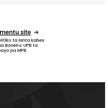
mentu site
olítiko ta lanta kabes
a Boneiru: UPB ta
apoyo pa MPB