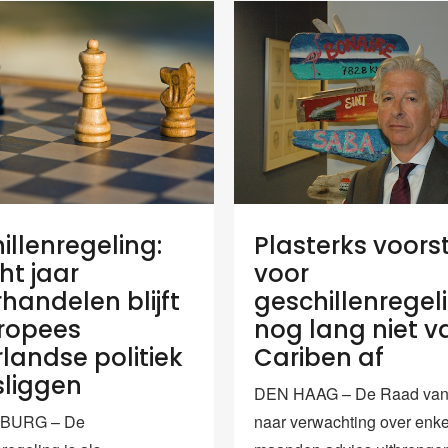
Plasterks voors
illenregeling:
voor
ht jaar
geschillenregeli
handelen blijft
nog lang niet v
ropees
Cariben af
landse politiek
liggen
DEN HAAG – De Raad van 
naar verwachting over enk
SBURG – De