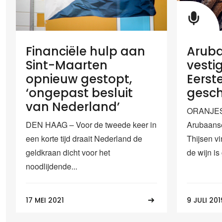
Financiële hulp aan
Arub
Sint-Maarten
vesti
opnieuw gestopt,
Eerste
‘ongepast besluit
gesch
van Nederland’
ORANJES
DEN HAAG – Voor de tweede keer in
Arubaanse
een korte tijd draait Nederland de
Thijsen vi
geldkraan dicht voor het
de wijn is
noodlijdende...
17 MEI 2021
9 JULI 201