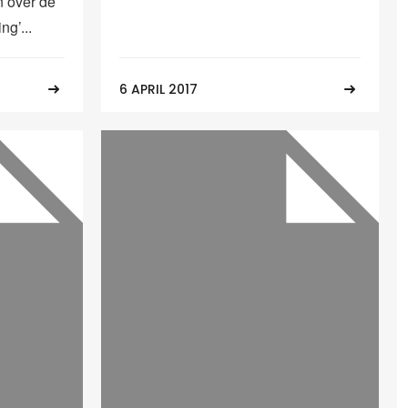
 over de
ng’...
6 APRIL 2017