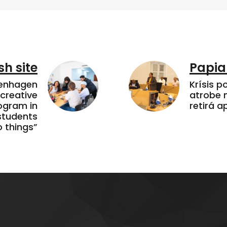
sh site
Papia
penhagen
Krísis p
 creative
atrobe n
ogram in
retirá 
students
 things”