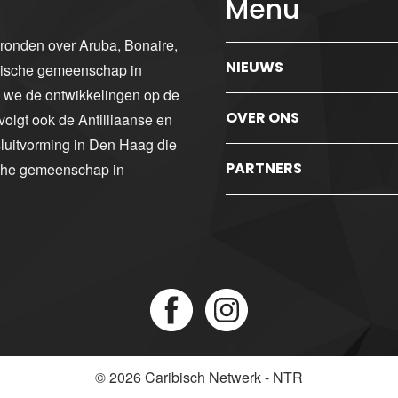
Menu
gronden over Aruba, Bonaire,
NIEUWS
ibische gemeenschap in
n we de ontwikkelingen op de
OVER ONS
volgt ook de Antilliaanse en
luitvorming in Den Haag die
PARTNERS
sche gemeenschap in
© 2026
Caribisch Netwerk - NTR