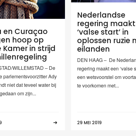
Nederlandse
regering maakt
a en Curaçao
‘valse start’ in
gen hoop op
oplossen ruzie 
 Kamer in strijd
eilanden
illenregeling
DEN HAAG – De Nederla
TAD/WILLEMSTAD – De
regering maakt een ‘valse s
 parlementsvoorzitter Ady
een wetsvoorstel om voorta
ndt niet dat teveel water bij
te voorkomen met...
 gedaan om zijn...
9
29 MEI 2019