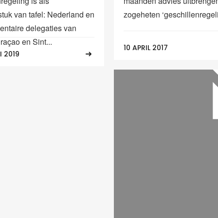
maanden advies uitbrengen
regeling is als
zogeheten ‘geschillenregeli
stuk van tafel: Nederland en
entaire delegaties van
raçao en Sint...
10 APRIL 2017
I 2019