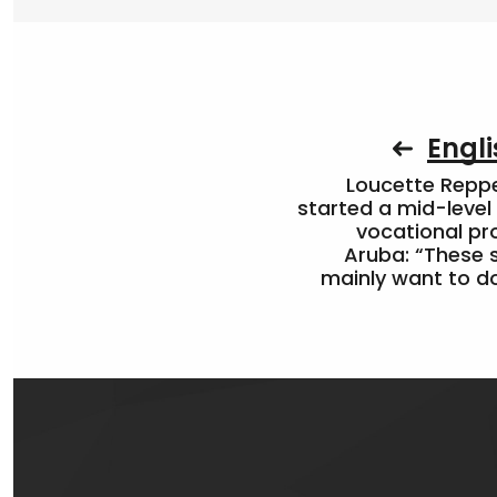
Engli
Loucette Rep
started a mid-level
vocational pr
Aruba: “These 
mainly want to do