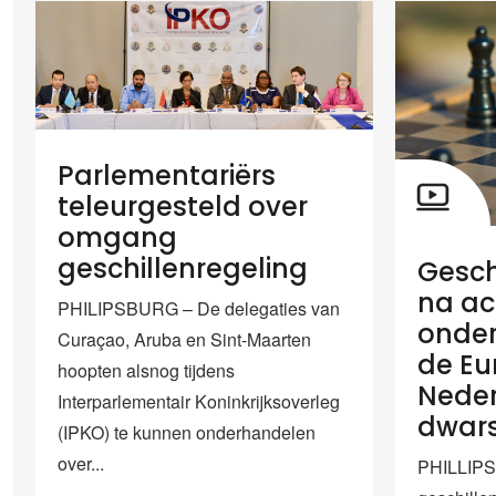
Parlementariërs
teleurgesteld over
omgang
geschillenregeling
Gesch
na ac
PHILIPSBURG – De delegaties van
onder
Curaçao, Aruba en Sint-Maarten
de Eu
hoopten alsnog tijdens
Neder
Interparlementair Koninkrijksoverleg
dwars
(IPKO) te kunnen onderhandelen
over...
PHILLIP