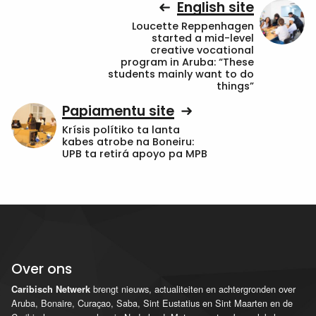
English site
Loucette Reppenhagen
started a mid-level
creative vocational
program in Aruba: “These
students mainly want to do
things”
Papiamentu site
Krísis polítiko ta lanta
kabes atrobe na Boneiru:
UPB ta retirá apoyo pa MPB
Over ons
brengt nieuws, actualiteiten en achtergronden over
Caribisch Netwerk
Aruba, Bonaire, Curaçao, Saba, Sint Eustatius en Sint Maarten en de