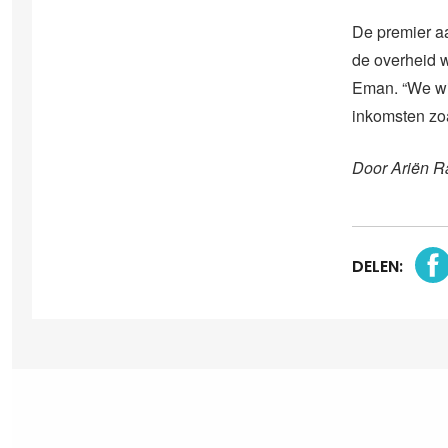
De premier aa
de overheid 
Eman. “We wi
inkomsten zo
Door Ariën R
DELEN: