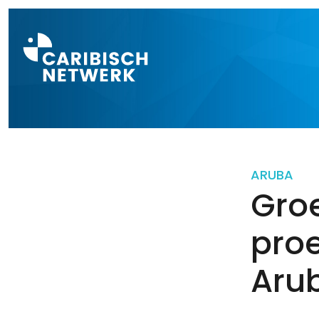
Direct naar a
ARUBA
Groe
proe
Aru