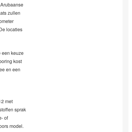
de Arubaanse
ats zullen
lometer
De locaties
e een keuze
boring kost
wee en een
12 met
stoffen sprak
- of
Noors model.