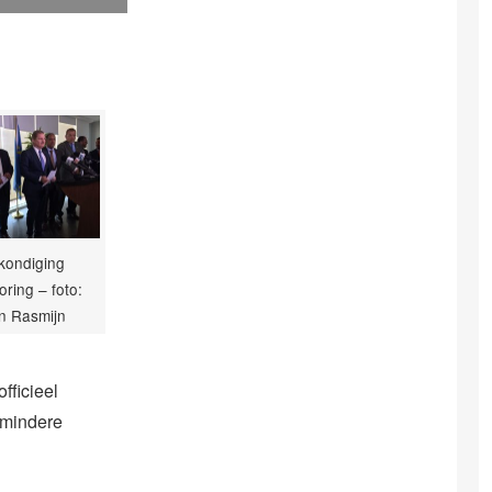
kondiging
oring – foto:
n Rasmijn
fficieel
 mindere