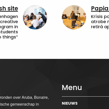
sh site
Papia
penhagen
Krísis p
 creative
atrobe n
ogram in
retirá 
students
 things”
Menu
gronden over Aruba, Bonaire,
NIEUWS
ibische gemeenschap in