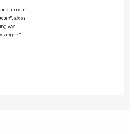
zou dan naar
cten”, aldus
ing van
n zorgde.”