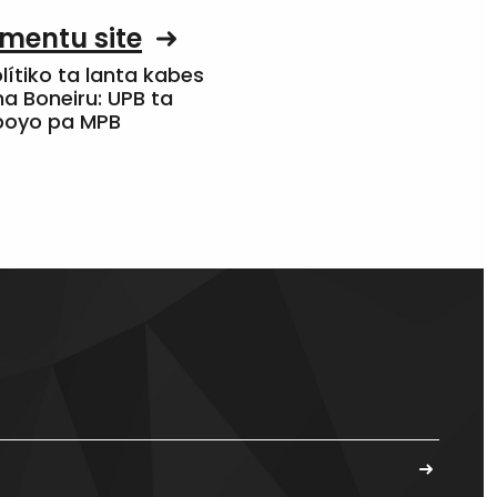
mentu site
olítiko ta lanta kabes
a Boneiru: UPB ta
apoyo pa MPB