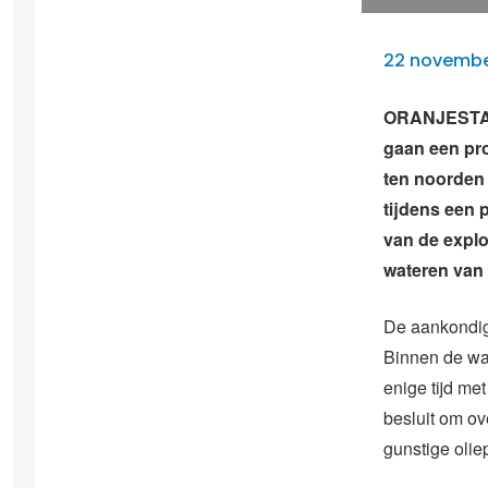
22 novembe
ORANJESTAD 
gaan een pro
ten noorden
tijdens een 
van de explo
wateren van 
De aankondig
Binnen de wa
enige tijd me
besluit om o
gunstige oliep