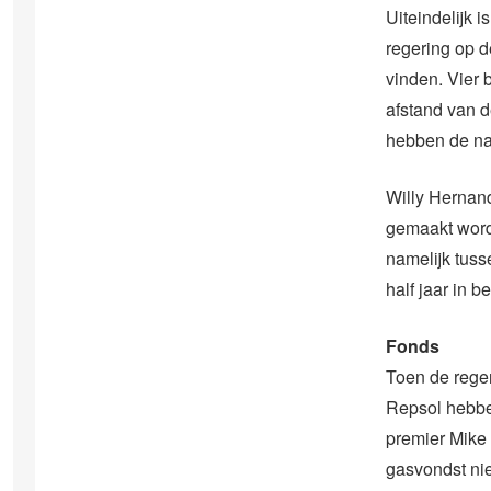
Uiteindelijk 
regering op d
vinden. Vier 
afstand van d
hebben de na
Willy Hernan
gemaakt wordt
namelijk tuss
half jaar in 
Fonds
Toen de reger
Repsol hebben
premier Mike 
gasvondst nie