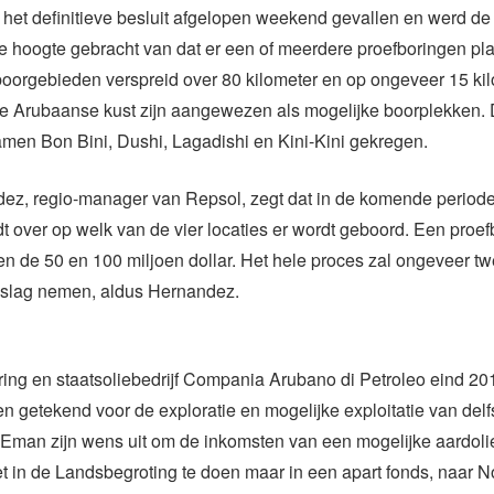
is het definitieve besluit afgelopen weekend gevallen en werd 
e hoogte gebracht van dat er een of meerdere proefboringen pla
boorgebieden verspreid over 80 kilometer en op ongeveer 15 ki
e Arubaanse kust zijn aangewezen als mogelijke boorplekken. 
men Bon Bini, Dushi, Lagadishi en Kini-Kini gekregen.
dez, regio-manager van Repsol, zegt dat in de komende period
 over op welk van de vier locaties er wordt geboord. Een proef
en de 50 en 100 miljoen dollar. Het hele proces zal ongeveer t
beslag nemen, aldus Hernandez.
ing en staatsoliebedrijf Compania Arubano di Petroleo eind 20
 getekend voor de exploratie en mogelijke exploitatie van delf
Eman zijn wens uit om de inkomsten van een mogelijke aardolie
t in de Landsbegroting te doen maar in een apart fonds, naar 