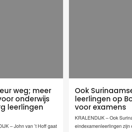
teur weg; meer
Ook Surinaams
voor onderwijs
leerlingen op B
rg leerlingen
voor examens
KRALENDIJK – Ook Surin
K – John van ’t Hoff gaat
eindexamenleerlingen zijn