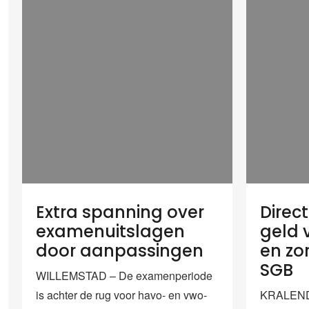
Extra spanning over
Direc
examenuitslagen
geld 
door aanpassingen
en zo
SGB
WILLEMSTAD – De examenperiode
is achter de rug voor havo- en vwo-
KRALENDIJ