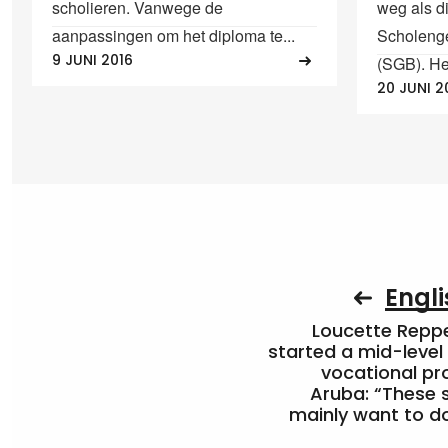
scholieren. Vanwege de
weg als d
aanpassingen om het diploma te...
Scholeng
9 JUNI 2016
(SGB). Het
20 JUNI 2
Engli
Loucette Rep
started a mid-level
vocational pr
Aruba: “These 
mainly want to do