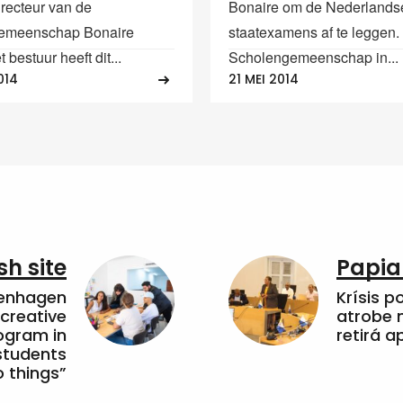
irecteur van de
Bonaire om de Nederlands
emeenschap Bonaire
staatexamens af te leggen
 bestuur heeft dit...
Scholengemeenschap in...
014
21 MEI 2014
sh site
Papia
penhagen
Krísis p
 creative
atrobe n
ogram in
retirá 
students
 things”