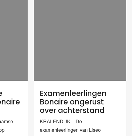
e
Examenleerlingen
onaire
Bonaire ongerust
over achterstand
aamse
KRALENDIJK – De
 op
examenleerlingen van Liseo