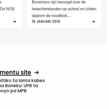
e
Boneriano zijn bezorgd over de
. De NOS
lesachterstanden op school en luiden
daarom de noodklok....
19 JANUARI 2014
mentu site
olítiko ta lanta kabes
a Boneiru: UPB ta
apoyo pa MPB