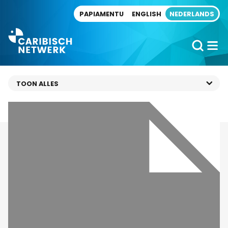
Direct naar artikel
PAPIAMENTU
ENGLISH
NEDERLANDS