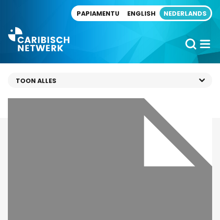
Direct naar artikel
PAPIAMENTU
ENGLISH
NEDERLANDS