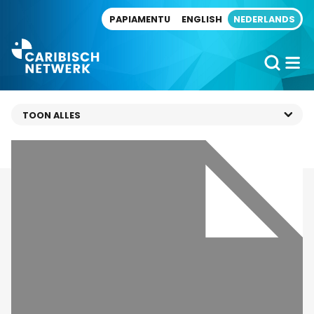
Direct naar artikel
PAPIAMENTU
ENGLISH
NEDERLANDS