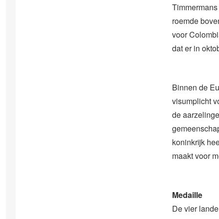
Timmermans wi
roemde boven
voor Colombia
dat er in okt
Binnen de Eur
visumplicht 
de aarzelinge
gemeenschappe
koninkrijk he
maakt voor m
Medaille
De vier lande