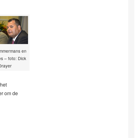
immermans en
es – foto: Dick
Drayer
het
er om de