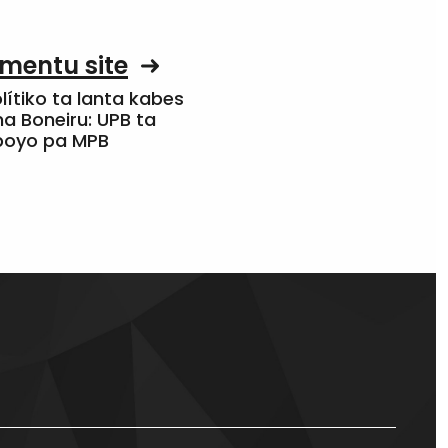
mentu site
olítiko ta lanta kabes
a Boneiru: UPB ta
apoyo pa MPB