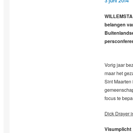
3 juni 2014
WILLEMSTAD 
belangen van
Buitenlands
persconfere
Vorig jaar be
maar het gez
Sint Maarten 
gemeenschapp
focus te bepa
Dick Drayer 
Visumplicht