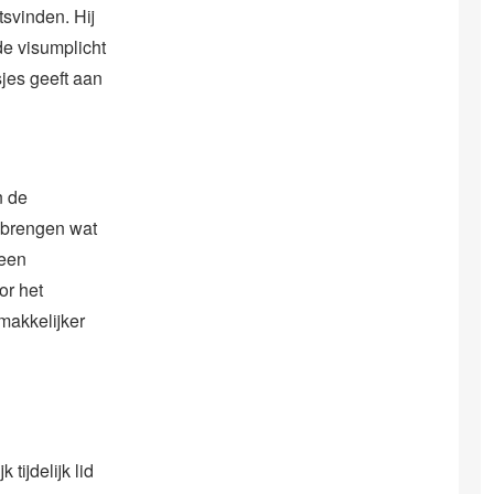
tsvinden. Hij
e visumplicht
jes geeft aan
n de
 brengen wat
 een
or het
 makkelijker
tijdelijk lid