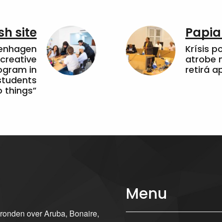
sh site
Papia
penhagen
Krísis p
 creative
atrobe n
ogram in
retirá 
students
 things”
Menu
gronden over Aruba, Bonaire,