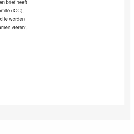
n brief heeft
mité (IOC),
id te worden
amen vieren”,