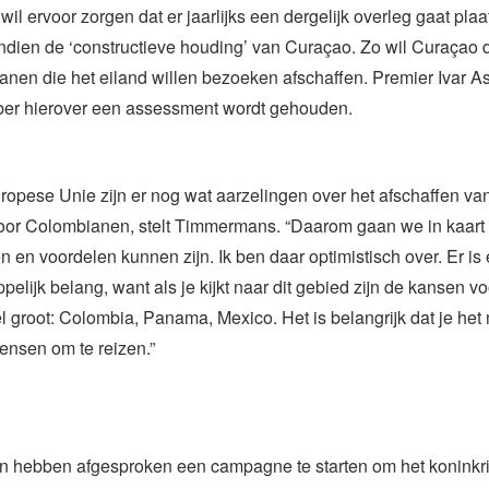
l ervoor zorgen dat er jaarlijks een dergelijk overleg gaat plaa
dien de ‘constructieve houding’ van Curaçao. Zo wil Curaçao d
nen die het eiland willen bezoeken afschaffen. Premier Ivar As
ober hierover een assessment wordt gehouden.
opese Unie zijn er nog wat aarzelingen over het afschaffen va
voor Colombianen, stelt Timmermans. “Daarom gaan we in kaart
n en voordelen kunnen zijn. Ik ben daar optimistisch over. Er is
lijk belang, want als je kijkt naar dit gebied zijn de kansen vo
el groot: Colombia, Panama, Mexico. Het is belangrijk dat je het
ensen om te reizen.”
n hebben afgesproken een campagne te starten om het koninkrijk 