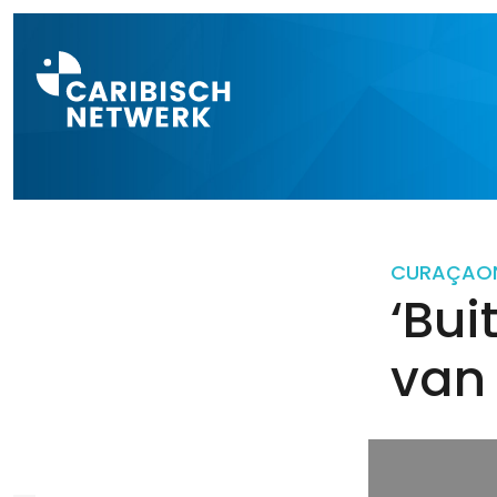
Direct naar a
CURAÇAO
‘Bui
van