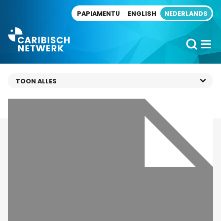
Direct naar artikel
PAPIAMENTU
ENGLISH
NEDERLANDS