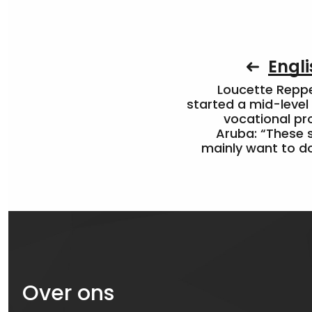
Engli
Loucette Rep
started a mid-level
vocational pr
Aruba: “These 
mainly want to do
Over ons