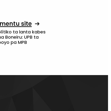
mentu site
olítiko ta lanta kabes
a Boneiru: UPB ta
apoyo pa MPB