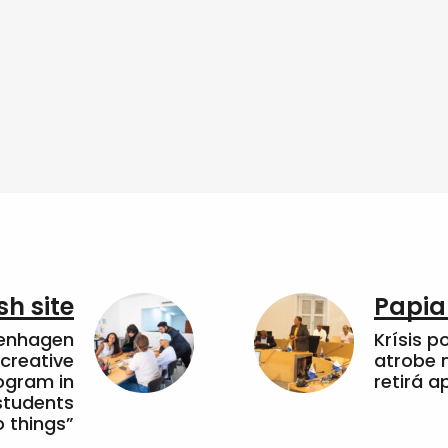
sh site
Papia
penhagen
Krísis p
 creative
atrobe n
ogram in
retirá 
students
 things”