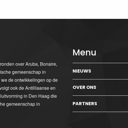
Menu
gronden over Aruba, Bonaire,
NIEUWS
ibische gemeenschap in
n we de ontwikkelingen op de
OVER ONS
volgt ook de Antilliaanse en
luitvorming in Den Haag die
PARTNERS
sche gemeenschap in