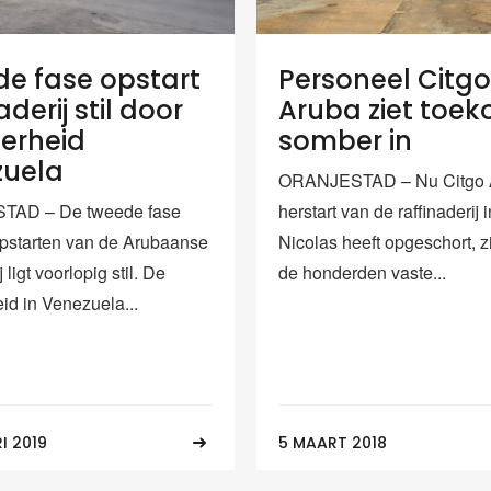
e fase opstart
Personeel Citgo
aderij stil door
Aruba ziet toe
erheid
somber in
zuela
ORANJESTAD – Nu Citgo 
AD – De tweede fase
herstart van de raffinaderij 
opstarten van de Arubaanse
Nicolas heeft opgeschort, 
j ligt voorlopig stil. De
de honderden vaste...
id in Venezuela...
I 2019
5 MAART 2018