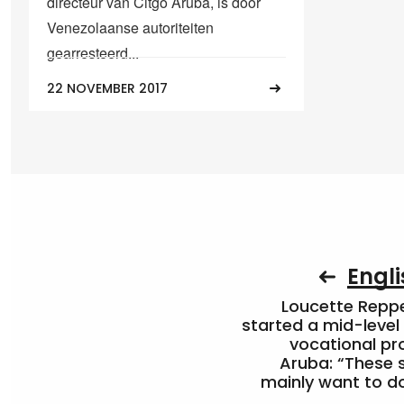
directeur van Citgo Aruba, is door
Venezolaanse autoriteiten
gearresteerd...
22 NOVEMBER 2017
Engli
Loucette Rep
started a mid-level
vocational pr
Aruba: “These 
mainly want to do