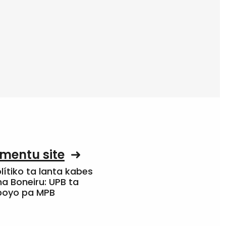
mentu site
olítiko ta lanta kabes
a Boneiru: UPB ta
apoyo pa MPB