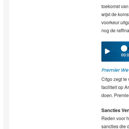
toekomst van 
wijst de koms
voorkeur uitg
nog de raffina
00:
Premier Wev
Citgo zegt te
faciliteit op
doen. Premier
Sancties Ve
Reden voor h
sancties die