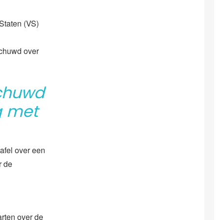
Staten (VS)
schuwd over
schuwd
g met
afel over een
r de
arten over de