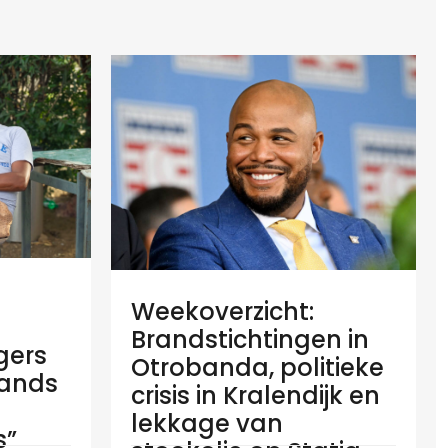
Weekoverzicht:
Brandstichtingen in
gers
Otrobanda, politieke
lands
crisis in Kralendijk en
lekkage van
s”