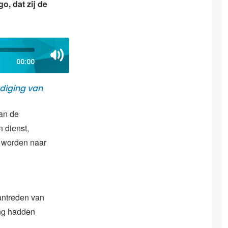
o, dat zij de
00:00
diging van
an de
n dienst,
n worden naar
aantreden van
ing hadden