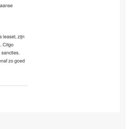
laanse
 leaset, zijn
. Citgo
 sancties.
enaf zo goed