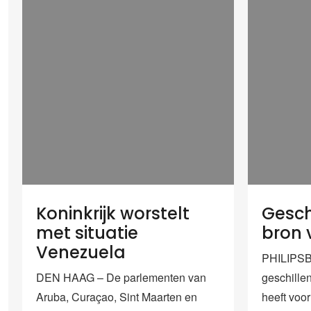
Koninkrijk worstelt
Gesch
met situatie
bron 
Venezuela
PHILIPS
DEN HAAG – De parlementen van
geschillen
Aruba, Curaçao, Sint Maarten en
heeft voo