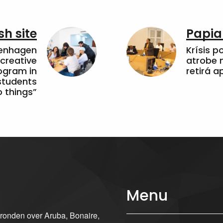
sh site
Papia
penhagen
Krísis p
 creative
atrobe n
ogram in
retirá 
students
 things”
Menu
gronden over Aruba, Bonaire,