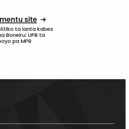
mentu site
olítiko ta lanta kabes
a Boneiru: UPB ta
apoyo pa MPB