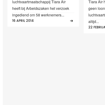
luchtvaartmaatschappij Tiara Air
Tiara Air 
heeft bij Arbeidszaken het verzoek
geen loo
ingediend om 58 werknemers...
luchtvaar
16 APRIL 2014
altijd...
22 FEBRUA