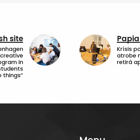
sh site
Papia
penhagen
Krísis p
 creative
atrobe n
ogram in
retirá 
students
 things”