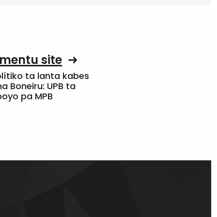
mentu site
olítiko ta lanta kabes
a Boneiru: UPB ta
apoyo pa MPB