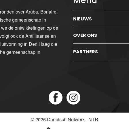
Menu
gronden over Aruba, Bonaire,
NIEUWS
ibische gemeenschap in
n we de ontwikkelingen op de
OVER ONS
volgt ook de Antilliaanse en
luitvorming in Den Haag die
PARTNERS
sche gemeenschap in
© 2026
Caribisch Netwerk - NTR