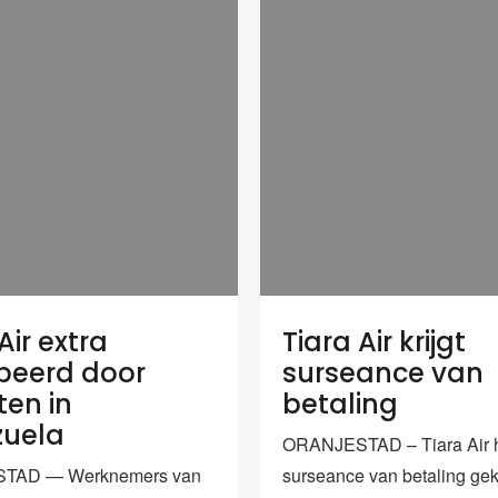
Air extra
Tiara Air krijgt
peerd door
surseance van
ten in
betaling
zuela
ORANJESTAD – Tiara Air h
TAD — Werknemers van
surseance van betaling ge