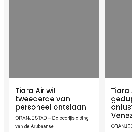
Tiara Air wil
Tiara 
tweederde van
gedu
personeel ontslaan
onlus
Vene
ORANJESTAD – De bedrijfsleiding
van de Arubaanse
ORANJES