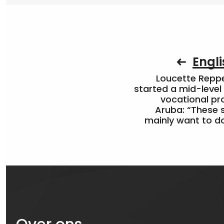
Engli
Loucette Rep
started a mid-level
vocational pr
Aruba: “These 
mainly want to do