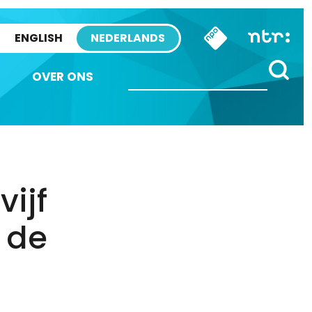
ENGLISH
NEDERLANDS
OVER ONS
vijf
 de