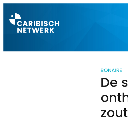
Direct naar a
BONAIRE
De s
onth
zou