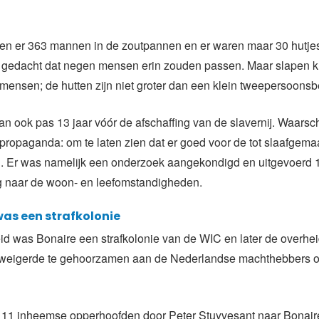
ten er 363 mannen in de zoutpannen en er waren maar 30 hutj
r gedacht dat negen mensen erin zouden passen. Maar slapen 
mensen; de hutten zijn niet groter dan een klein tweepersoonsb
an ook pas 13 jaar vóór de afschaffing van de slavernij. Waarschij
propaganda: om te laten zien dat er goed voor de tot slaafgem
. Er was namelijk een onderzoek aangekondigd en uitgevoerd 1
ng naar de woon- en leefomstandigheden.
was een strafkolonie
eid was Bonaire een strafkolonie van de WIC en later de overhe
 weigerde te gehoorzamen aan de Nederlandse machthebbers 
 11 inheemse opperhoofden door Peter Stuyvesant naar Bonai