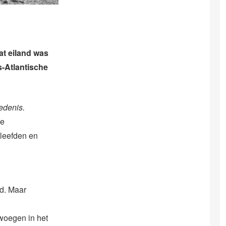
at eiland was
-Atlantische
edenis.
de
 leefden en
rd. Maar
woegen in het