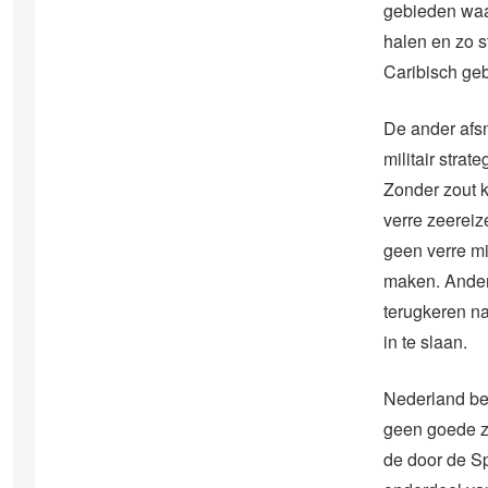
gebieden waa
halen en zo s
Caribisch ge
De ander afs
militair strate
Zonder zout 
verre zeereiz
geen verre mil
maken. Ander
terugkeren n
in te slaan.
Nederland be
geen goede z
de door de Sp