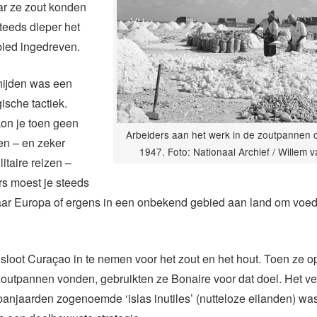
r ze zout konden
teeds dieper het
bied ingedreven.
nijden was een
gische tactiek.
kon je toen geen
Arbeiders aan het werk in de zoutpannen o
en – en zeker
1947. Foto: Nationaal Archief / Willem v
itaire reizen –
s moest je steeds
aar Europa of ergens in een onbekend gebied aan land om voed
sloot Curaçao in te nemen voor het zout en het hout. Toen ze 
outpannen vonden, gebruikten ze Bonaire voor dat doel. Het v
anjaarden zogenoemde ‘islas inutiles’ (nutteloze eilanden) wa