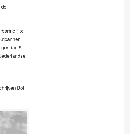
n de
erbarmelijke
zoutpannen
anger dan 8
 Nederlandse
chrijven Boi