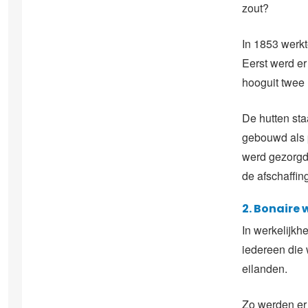
zout?
In 1853 werk
Eerst werd e
hooguit twee 
De hutten sta
gebouwd als 
werd gezorgd
de afschaffi
2. Bonaire 
In werkelijkh
iedereen die
eilanden.
Zo werden er