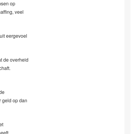
ensen op
affing, veel
uit eergevoel
t de overheid
chaft.
de
r geld op dan
et
eeft