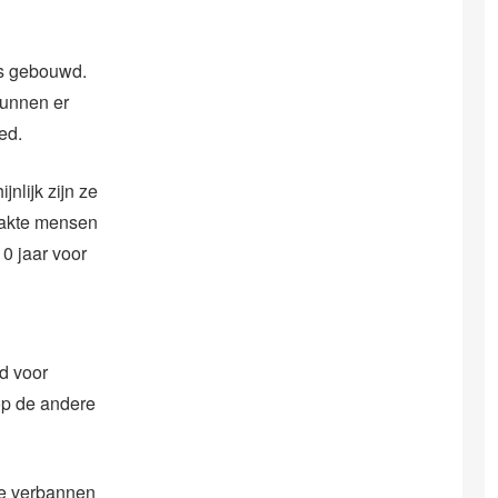
es gebouwd.
kunnen er
ed.
nlijk zijn ze
aakte mensen
0 jaar voor
id voor
op de andere
re verbannen