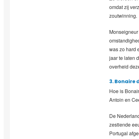
omdat zij ver
zoutwinning.
Monseigneur N
omstandighed
was zo hard e
jaar te laten
overheid deze
3. Bonaire
Hoe is Bonair
Antoin en Ce
De Nederland
zestiende ee
Portugal afg