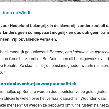
| Joan de Windt
voor Nederland belangrijk in de slavernij: zonder zout uit d
rlanders geen scheepvaart mogelijk en dus ook geen trans
nsen. Vijf opvallende verhalen.
t boek eindelijk gepubliceerd:
Bonaire, een koloniale zoutgeschi
bben Cees Luckhardt en Boi Antoin aan dit boek gewerkt over 
p Bonaire. Ze staan stil bij de omstandigheden waarin mensen
uit.
van de slavenhutjes was puur politiek
venhutjes op Bonaire worden door toeristen volop gefotografee
n blijken te weten over het verhaal daarachter. Woonden daar
akte mensen? Of werden ze gebouwd om ‘uit te rusten’ na het z