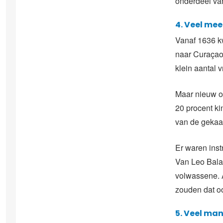
onderdeel va
4. Veel me
Vanaf 1636 k
naar Curaçao
klein aantal 
Maar nieuw o
20 procent ki
van de gekaa
Er waren ins
Van Leo Balai
volwassene. A
zouden dat oo
5. Veel man