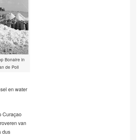
p Bonaire in
an de Poll
sel en water
op Curaçao
eroveren van
s dus