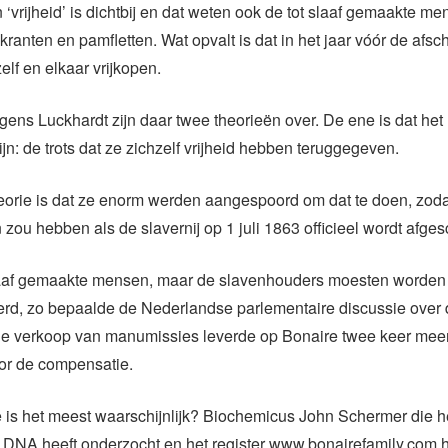
‘vrijheid’ is dichtbij en dat weten ook de tot slaaf gemaakte m
ranten en pamfletten. Wat opvalt is dat in het jaar vóór de afsch
lf en elkaar vrijkopen.
ns Luckhardt zijn daar twee theorieën over. De ene is dat het 
jn: de trots dat ze zichzelf vrijheid hebben teruggegeven.
eorie is dat ze enorm werden aangespoord om dat te doen, zoda
 zou hebben als de slavernij op 1 juli 1863 officieel wordt afges
slaaf gemaakte mensen, maar de slavenhouders moesten worden
d, zo bepaalde de Nederlandse parlementaire discussie over 
 De verkoop van manumissies leverde op Bonaire twee keer mee
or de compensatie.
 is het meest waarschijnlijk? Biochemicus John Schermer die h
 DNA heeft onderzocht en het register www.bonairefamily.com h