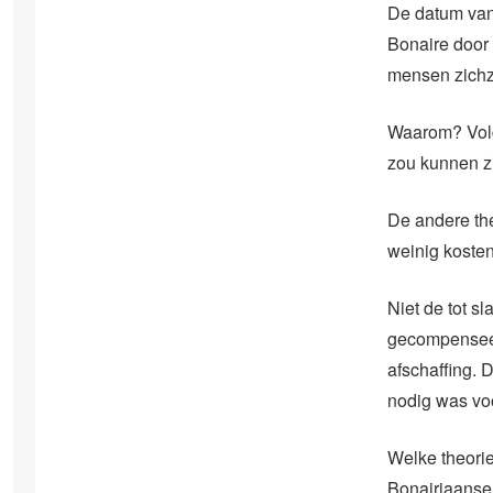
De datum van 
Bonaire door k
mensen zichze
Waarom? Volge
zou kunnen zi
De andere th
weinig kosten
Niet de tot 
gecompenseer
afschaffing.
nodig was vo
Welke theorie
Bonairiaanse