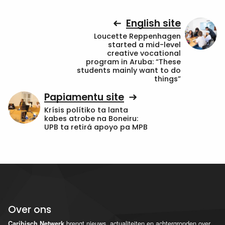
English site
Loucette Reppenhagen
started a mid-level
creative vocational
program in Aruba: “These
students mainly want to do
things”
Papiamentu site
Krísis polítiko ta lanta
kabes atrobe na Boneiru:
UPB ta retirá apoyo pa MPB
Over ons
brengt nieuws, actualiteiten en achtergronden over
Caribisch Netwerk