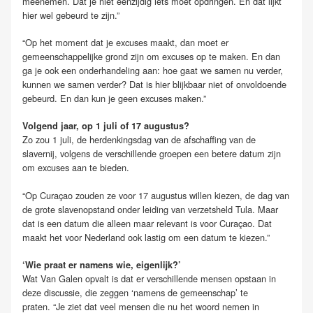
meenemen. Dat je niet eenzijdig iets moet opdringen. En dat lijkt
hier wel gebeurd te zijn.”
“Op het moment dat je excuses maakt, dan moet er
gemeenschappelijke grond zijn om excuses op te maken. En dan
ga je ook een onderhandeling aan: hoe gaat we samen nu verder,
kunnen we samen verder? Dat is hier blijkbaar niet of onvoldoende
gebeurd.
En dan kun je geen excuses maken.
”
Volgend jaar, op 1 juli of 17 augustus?
Zo zou 1 juli, de herdenkingsdag van de afschaffing van de
slavernij, volgens de verschillende groepen een betere datum zijn
om excuses aan te bieden.
“Op Curaçao zouden ze voor 17 augustus willen kiezen, de dag van
de grote slavenopstand onder leiding van verzetsheld Tula. Maar
dat is een datum die alleen maar relevant is voor Curaçao. Dat
maakt het voor Nederland ook lastig om een datum te kiezen.”
‘Wie praat er namens wie, eigenlijk?’
Wat Van Galen opvalt is dat er verschillende mensen opstaan in
deze discussie, die zeggen ‘namens de gemeenschap’ te
praten. “Je ziet dat veel mensen die nu het woord nemen in