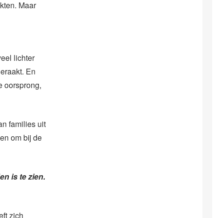
akten. Maar
eel lichter
geraakt. En
e oorsprong,
 families uit
men om bij de
n is te zien.
ft zich