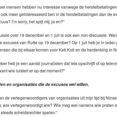
veel mensen hebben nu interesse vanwege de herstelbetalingen
 ook meer geïnteresseerd ben in de herstelbetalingen dan de e
uus? I’m sorry, het spijt mij, ja en?”
ussie over 19 december en 1 juli is ook een non-discussie. Want
 excuses van Rutte op 19 december? Op 1 juli heb je in ieder 
sen die bij elkaar komen voor Keti Koti en de herdenking in N
r heb je een aantal journalisten dat iets opschrijft of op televi
want wie luistert er op dat moment?”
nden en organisaties die de excuses wel willen.
van de vertegenwoordigers van organisaties uit mijn tijd bij Nins
ag: wie vertegenwoordigt wie? Wie mag wel namens wie praten en
 steeds scheidsrechter spelen.”