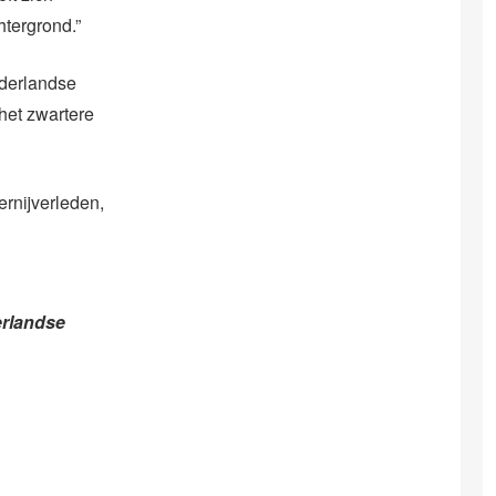
htergrond.”
ederlandse
het zwartere
ernijverleden,
erlandse