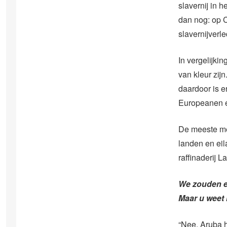
slavernij in 
dan nog: op 
slavernijverle
In vergelijki
van kleur zij
daardoor is 
Europeanen e
De meeste me
landen en eil
raffinaderij L
We zouden er
Maar u weet 
“Nee. Aruba h