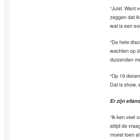
“Juist. Want 
zeggen dat ik
wat is een exc
“De hele disc
wachten op de
duizenden men
“Op 19 decembe
Dat is show, 
Er zijn eila
“Ik ken veel 
altijd de vra
moest toen al