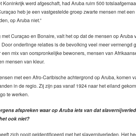
het Koninkrijk werd afgeschaft, had Aruba ruim 500 totslaafgema
Curaçao heb je een vastgestelde groep zwarte mensen met een
den, op Aruba niet.”
ng met Curaçao en Bonaire, valt het op dat de mensen op Aruba v
n. Door onderlinge relaties is de bevolking veel meer vermengd 
er een mix van oorspronkelijke bewoners, mensen van Afrikaans
n mensen van kleur.
nsen met een Afro-Caribische achtergrond op Aruba, komen van
anden in de regio. Zij zijn pas vanaf 1924 naar het eiland geko
ago te werken.
gens afspreken waar op Aruba iets van dat slavernijverlede
het ook niet?
eeft zich nooit geïdentificeerd met het slavernijverleden. Het hee