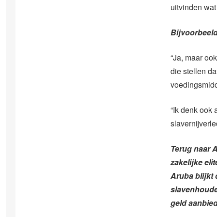
uitvinden wat
Bijvoorbeeld
“Ja, maar ook
die stellen d
voedingsmidd
“Ik denk ook 
slavernijverle
Terug naar A
zakelijke el
Aruba blijkt
slavenhoude
geld aanbie