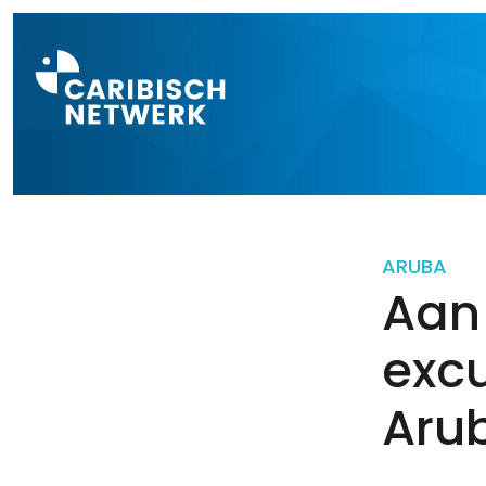
Direct naar a
ARUBA
Aan
exc
Aru