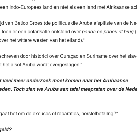
een Indo-Europees land en niet als een land met Afrikaanse ac
tijd van Betico Croes (de politicus die Aruba afsplitste van de N
), toen er een polarisatie ontstond over
pariba
en
pabou di brug
(
ver het wittere westen van het eiland).”
eschreven door historici over Curaçao en Suriname over het slav
kt het alsof Aruba wordt overgeslagen.”
 er veel meer onderzoek moet komen naar het Arubaanse
leden. Toch zien we Aruba aan tafel meepraten over de Ned
 gaat het om de excuses of reparaties, herstelbetaling?”
geld?