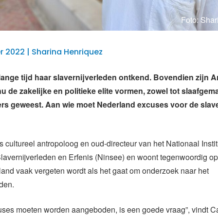
Foto: Shar
 2022 | Sharina Henriquez
lange tijd haar slavernijverleden ontkend. Bovendien zijn 
nu de zakelijke en politieke elite vormen, zowel tot slaafgem
rs geweest. Aan wie moet Nederland excuses voor de slave
is cultureel antropoloog en oud-directeur van het Nationaal Insti
avernijverleden en Erfenis (Ninsee) en woont tegenwoordig op
eiland vaak vergeten wordt als het gaat om onderzoek naar het
eden.
uses moeten worden aangeboden, is een goede vraag”, vindt Ca