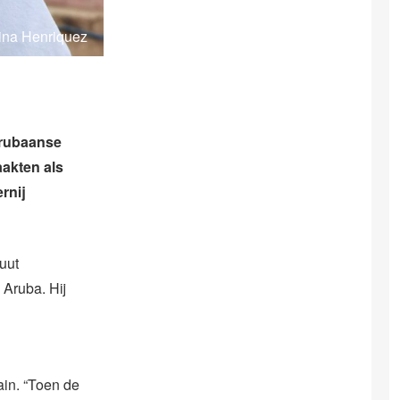
ina Henriquez
Arubaanse
aakten als
rnij
tuut
 Aruba. Hij
in. “Toen de