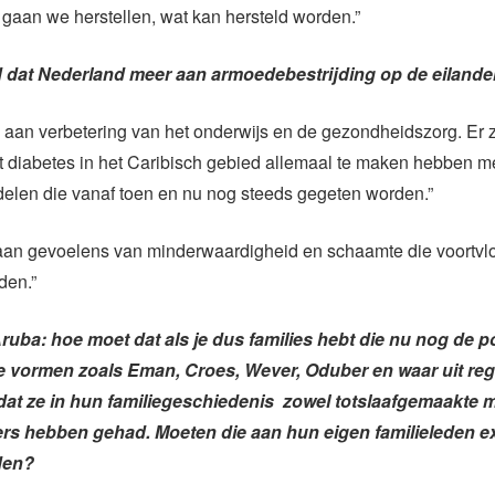
 gaan we herstellen, wat kan hersteld worden.”
 dat Nederland meer aan armoedebestrijding op de eilande
 aan verbetering van het onderwijs en de gezondheidszorg. Er z
at diabetes in het Caribisch gebied allemaal te maken hebben m
elen die vanaf toen en nu nog steeds gegeten worden.”
aan gevoelens van minderwaardigheid en schaamte die voortvlo
den.”
ruba: hoe moet dat als je dus families hebt die nu nog de po
ite vormen zoals Eman, Croes, Wever, Oduber en waar uit reg
 dat ze in hun familiegeschiedenis zowel totslaafgemaakte 
rs hebben gehad. Moeten die aan hun eigen familieleden e
den?