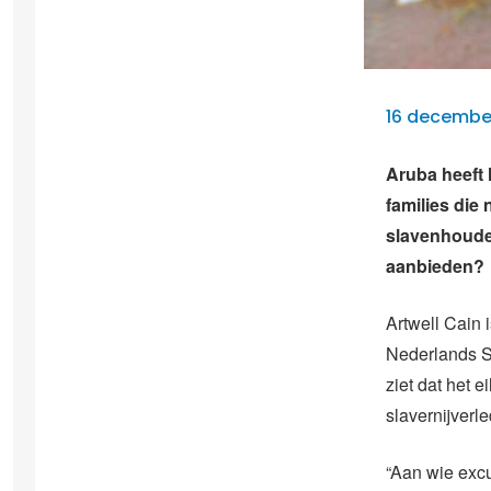
16 december
Aruba heeft 
families die 
slavenhoude
aanbieden?
Artwell Cain 
Nederlands Sl
ziet dat het 
slavernijverl
“Aan wie exc