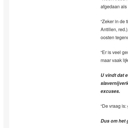
afgedaan als 
“Zeker in de 
Antillen, red.
oosten tegeno
“Er is veel g
maar vaak lij
U vindt dat
slavernijver
excuses.
“De vraag is:
Dus om het 