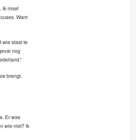
. Ik moet
xcuses. Want
 wie staat te
geval nog
ederland.”
sie brengt.
ee. Er was
 wie niet? Ik