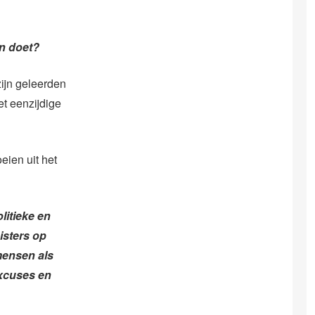
n doet?
ijn geleerden
et eenzijdige
eien uit het
litieke en
isters op
mensen als
xcuses en