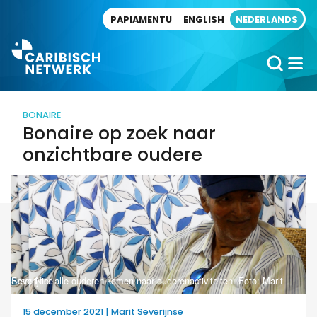
Direct naar artikel
PAPIAMENTU
ENGLISH
NEDERLANDS
BONAIRE
Bonaire op zoek naar
onzichtbare oudere
Foto: Niet alle ouderen komen naar ouderenactiviteiten. Foto: Marit Severijnse
15 december 2021 | Marit Severijnse