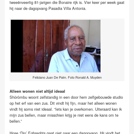
tweeënveertig 81-jarigen die Bonaire rijk is. Vier keer per week gaat
hij naar de dagopvang Pasadia Villa Antonia.
Feliciano Juan De Palm. Foto Ronald A. Muyden
Alleen wonen niet altijd ideaal
Shòròmbu woont zelfstandig in een door hem zelfgebouwde studio
op het erf van een zus. Dit vindt hij fijn, maar het alleen wonen
vindt hij soms niet ideaal. “Iets kan je overkomen. Uiteraard kan ik
mijn zus bellen, maar misschien krijg je niet eens de kans om te
bellen.”
Hose ‘Djo’ Egbreghts gaat niet naar een dagopvang. Hij vindt het