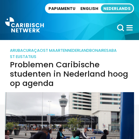
Direct naar artikel
PAPIAMENTU
ENGLISH
NEDERLANDS
ARUBA
CURAÇAO
ST MAARTEN
NEDERLAND
BONAIRE
SABA
ST EUSTATIUS
Problemen Caribische
studenten in Nederland hoog
op agenda