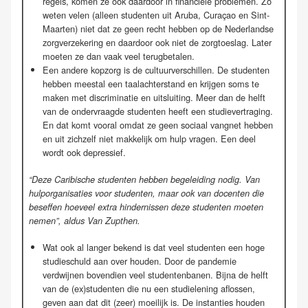
regels, komen ze ook daardoor in financiële problemen. Zo
weten velen (alleen studenten uit Aruba, Curaçao en Sint-
Maarten) niet dat ze geen recht hebben op de Nederlandse
zorgverzekering en daardoor ook niet de zorgtoeslag. Later
moeten ze dan vaak veel terugbetalen.
Een andere kopzorg is de cultuurverschillen. De studenten
hebben meestal een taalachterstand en krijgen soms te
maken met discriminatie en uitsluiting. Meer dan de helft
van de ondervraagde studenten heeft een studievertraging.
En dat komt vooral omdat ze geen sociaal vangnet hebben
en uit zichzelf niet makkelijk om hulp vragen. Een deel
wordt ook depressief.
“Deze Caribische studenten hebben begeleiding nodig. Van
hulporganisaties voor studenten, maar ook van docenten die
beseffen hoeveel extra hindernissen deze studenten moeten
nemen”, aldus Van Zupthen.
Wat ook al langer bekend is dat veel studenten een hoge
studieschuld aan over houden. Door de pandemie
verdwijnen bovendien veel studentenbanen. Bijna de helft
van de (ex)studenten die nu een studielening aflossen,
geven aan dat dit (zeer) moeilijk is. De instanties houden