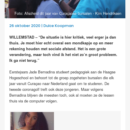
Foto: Afscheid dit jaar van Curaçaose bursalen - Kim Hendriksen
26 oktober 2020 | Dulce Koopman
WILLEMSTAD – “De situatie is hier kritiek, veel erger ja dan
thuis. Je moet hier echt overal een mondkapje op en meer
rekening houden met sociale afstand. Het is een grote
verandering, maar toch vind ik het niet zo’n groot probleem.
Ik ga niet terug.”
Eerstejaars Jade Bernadina studeert pedagogiek aan de Haagse
Hogeschool en behoort tot de groep zogeheten bursalen die elk
jaar vanuit Curaçao naar Nederland gaat om te studeren. De
tweede coronagolf treft ook deze jongeren. Maar volgens
Bernadina blijven de meesten toch, ook al moeten ze de lessen
thuis via de computer volgen.