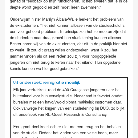
gehad of feedback op mijn functioneren. Ik heb ervaren dat je in de
diepte wordt gegooid en zelf moet leren zwemmen.”
Onderwijsminister Marilyn Alcala-Walle herkent het probleem van
de ex-studenten. “Het niet kunnen aflossen van de studieschuld is
een veel gehoord probleem. In principe zou het zo moeten zijn dat
de studenten naar draagkracht hun studielening kunnen aflossen.
Echter horen wij van de ex-studenten, dat dit in de praktijk hier niet
zo werkt. Ik zou dit graag willen onderzoeken, want ik zou het
jammer vinden als dit een reden zou zijn voor hoogopgeleide
jongeren om niet terug te keren naar het eiland. Hun opgedane
kennis kunnen we hier goed gebruiken.”
Uit onderzoek: remigratie moeilijk
Elk jaar vertrekken rond de 400 Curaçaose jongeren naar het
buitenland voor hun vervolgstudie. Nederland is favoriet omdat
bursalen met een havo/vwo-diploma makkelijk instromen daar.
Ook vanwege het krijgen van een studielening bij DUO, zo blijkt
uit onderzoek van RE-Quest Research & Consultancy.
Een groot deel keert echter niet meteen terug na het behalen
van de studie. Reden: het vinden van een vaste baan, meer