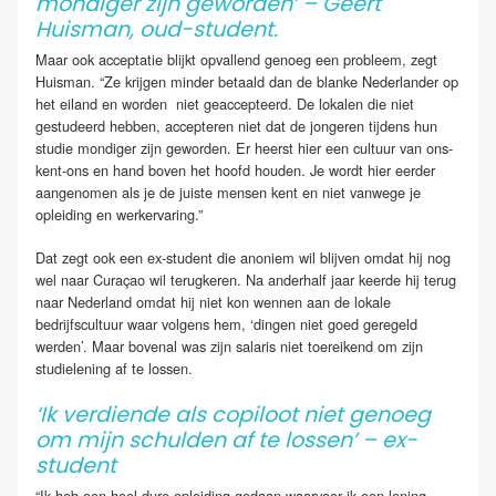
mondiger zijn geworden’ – Geert
Huisman, oud-student.
Maar ook acceptatie blijkt opvallend genoeg een probleem, zegt
Huisman. “Ze krijgen minder betaald dan de blanke Nederlander op
het eiland en worden niet geaccepteerd. De lokalen die niet
gestudeerd hebben, accepteren niet dat de jongeren tijdens hun
studie mondiger zijn geworden. Er heerst hier een cultuur van ons-
kent-ons en hand boven het hoofd houden. Je wordt hier eerder
aangenomen als je de juiste mensen kent en niet vanwege je
opleiding en werkervaring.”
Dat zegt ook een ex-student die anoniem wil blijven omdat hij nog
wel naar Curaçao wil terugkeren. Na anderhalf jaar keerde hij terug
naar Nederland omdat hij niet kon wennen aan de lokale
bedrijfscultuur waar volgens hem, ‘dingen niet goed geregeld
werden’. Maar bovenal was zijn salaris niet toereikend om zijn
studielening af te lossen.
‘Ik verdiende als copiloot niet genoeg
om mijn schulden af te lossen’ – ex-
student
“Ik heb een heel dure opleiding gedaan waarvoor ik een lening