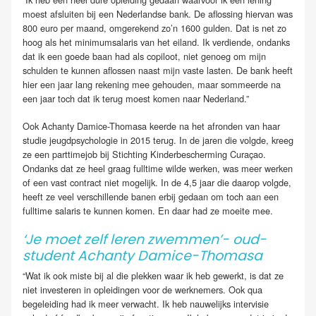
moest afsluiten bij een Nederlandse bank. De aflossing hiervan was
800 euro per maand, omgerekend zo’n 1600 gulden. Dat is net zo
hoog als het minimumsalaris van het eiland. Ik verdiende, ondanks
dat ik een goede baan had als copiloot, niet genoeg om mijn
schulden te kunnen aflossen naast mijn vaste lasten. De bank heeft
hier een jaar lang rekening mee gehouden, maar sommeerde na
een jaar toch dat ik terug moest komen naar Nederland.”
Ook Achanty Damice-Thomasa keerde na het afronden van haar
studie jeugdpsychologie in 2015 terug. In de jaren die volgde, kreeg
ze een parttimejob bij Stichting Kinderbescherming Curaçao.
Ondanks dat ze heel graag fulltime wilde werken, was meer werken
of een vast contract niet mogelijk. In de 4,5 jaar die daarop volgde,
heeft ze veel verschillende banen erbij gedaan om toch aan een
fulltime salaris te kunnen komen. En daar had ze moeite mee.
‘Je moet zelf leren zwemmen’- oud-
student Achanty Damice-Thomasa
“Wat ik ook miste bij al die plekken waar ik heb gewerkt, is dat ze
niet investeren in opleidingen voor de werknemers. Ook qua
begeleiding had ik meer verwacht. Ik heb nauwelijks intervisie