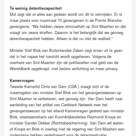
Te weinig detentiecapaciteit
Mol zegt dat er alles aan gedaan wordt om dit te vermijden. Er is
maar plaats voor maximaal 70 gevangenen in de Pointe Blanche-
gevangenis. “We hebben zware criminaliteit op Sint-Maarten en dat
vraagt om zware straffen. Daarom is het belangrijk dat we genoeg
detentiecapaciteit hebben. Alleen is dat nu niet de realiteit.”
Minister Stef Blok van Buitenlandse Zaken zegt ervan uit te gaan
dat in het najaar het toezicht wordt opgeheven. Volgens de
overheid van Sint-Maarten zijn de politiecellen met geld van de
Wereldbank opgeknapt, met betere verlichting en meer privacy.
Kamervragen
Tweede Kamerlid Chris van Dam (CDA ) vraagt zich of de
maatregelen van minister Stef Blok om het gevangeniswezen op
Sint-Maarten te verbeteren, wel genoeg zijn. Van Dam heeft naar
aanleiding van het artikel van Caribisch Netwerk over het
gevangeniswezen op het eiland Kamervragen gesteld aan minister
Blok, staatssecretaris van Koninkrijksrelaties Raymond Knops en
minister Sander Dekker (Rechtsbescherming). Van Dam wil weten
of Knops en Blok in overleg met de regering van Sint-Maarten een
ondergrens hebben gedefinieerd voor de detentiesituatie.