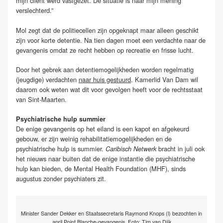
mijn cliënt werd vastgezet. De situatie is naar mijn mening
verslechterd.”
Mol zegt dat de politiecellen zijn opgeknapt maar alleen geschikt
zijn voor korte detentie. Na tien dagen moet een verdachte naar de
gevangenis omdat ze recht hebben op recreatie en frisse lucht.
Door het gebrek aan detentiemogelijkheden worden regelmatig
(jeugdige) verdachten
naar huis gestuurd
. Kamerlid Van Dam wil
daarom ook weten wat dit voor gevolgen heeft voor de rechtsstaat
van Sint-Maarten.
Psychiatrische hulp summier
De enige gevangenis op het eiland is een kapot en afgekeurd
gebouw, er zijn weinig rehabilitatiemogelijkheden en de
psychiatrische hulp is summier.
bracht in juli ook
Caribisch Netwerk
het nieuws naar buiten dat de enige instantie die psychiatrische
hulp kan bieden, de Mental Health Foundation (MHF), sinds
augustus zonder psychiaters zit.
Minister Sander Dekker en Staatssecretaris Raymond Knops (l) bezochten in
april Point Blanche-gevangenis. Foto: Tim van Dijk