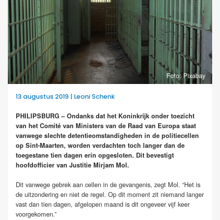
Foto: Pixabay
13 augustus 2019 | Leoni Schenk
PHILIPSBURG – Ondanks dat het Koninkrijk onder toezicht
van het Comité van Ministers van de Raad van Europa staat
vanwege slechte detentieomstandigheden in de politiecellen
op Sint-Maarten, worden verdachten toch langer dan de
toegestane tien dagen erin opgesloten. Dit bevestigt
hoofdofficier van Justitie Mirjam Mol.
Dit vanwege gebrek aan cellen in de gevangenis, zegt Mol. “Het is
de uitzondering en niet de regel. Op dit moment zit niemand langer
vast dan tien dagen, afgelopen maand is dit ongeveer vijf keer
voorgekomen.”