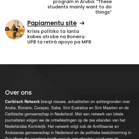
program in Aruba: “These
students mainly want to do
things”
Papiamentu site
Krísis polítiko ta lanta
kabes atrobe na Boneiru:
UPB ta retirá apoyo pa MPB
Over ons
brengt nieuws, actualiteiten en achtergronden over
Caribisch Netwerk
Aruba, Bonaire, Curaçao, Saba, Sint Eustatius en Sint Maarten en de
Caribische gemeenschap in Nederland. Met een netwerk van lokale
journalisten volgen we de ontwikkelingen op de zes eilanden van het
Nederlandse Koninkrijk. Het netwerk volgt ook de Antilliaanse en
Arubaanse gemeenschap in Nederland en de politieke besluitvorming in
Den Haag die gevolgen heeft voor de zes eilanden en/of voor de