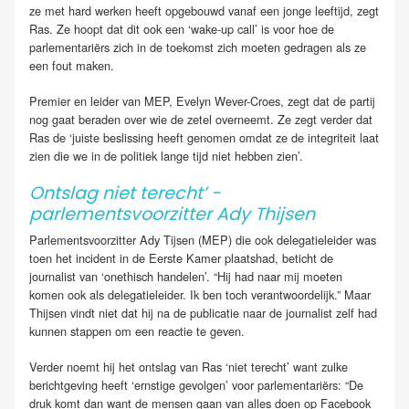
ze met hard werken heeft opgebouwd vanaf een jonge leeftijd, zegt
Ras. Ze hoopt dat dit ook een ‘wake-up call’ is voor hoe de
parlementariërs zich in de toekomst zich moeten gedragen als ze
een fout maken.
Premier en leider van MEP, Evelyn Wever-Croes, zegt dat de partij
nog gaat beraden over wie de zetel overneemt. Ze zegt verder dat
Ras de ‘juiste beslissing heeft genomen omdat ze de integriteit laat
zien die we in de politiek lange tijd niet hebben zien’.
Ontslag niet terecht’ -
parlementsvoorzitter Ady Thijsen
Parlementsvoorzitter Ady Tijsen (MEP) die ook delegatieleider was
toen het incident in de Eerste Kamer plaatshad, beticht de
journalist van ‘onethisch handelen’. “Hij had naar mij moeten
komen ook als delegatieleider. Ik ben toch verantwoordelijk.” Maar
Thijsen vindt niet dat hij na de publicatie naar de journalist zelf had
kunnen stappen om een reactie te geven.
Verder noemt hij het ontslag van Ras ‘niet terecht’ want zulke
berichtgeving heeft ‘ernstige gevolgen’ voor parlementariërs: “De
druk komt dan want de mensen gaan van alles doen op Facebook