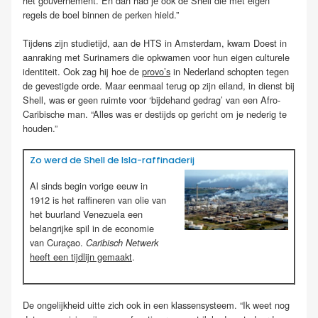
het gouvernement. En dan had je ook de Shell die met eigen
regels de boel binnen de perken hield.”
Tijdens zijn studietijd, aan de HTS in Amsterdam, kwam Doest in
aanraking met Surinamers die opkwamen voor hun eigen culturele
identiteit. Ook zag hij hoe de
provo’s
in Nederland schopten tegen
de gevestigde orde. Maar eenmaal terug op zijn eiland, in dienst bij
Shell, was er geen ruimte voor ‘bijdehand gedrag’ van een Afro-
Caribische man. “Alles was er destijds op gericht om je nederig te
houden.”
Zo werd de Shell de Isla-raffinaderij
Al sinds begin vorige eeuw in
1912 is het raffineren van olie van
het buurland Venezuela een
belangrijke spil in de economie
van Curaçao.
Caribisch Netwerk
heeft een tijdlijn gemaakt
.
De ongelijkheid uitte zich ook in een klassensysteem. “Ik weet nog