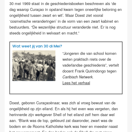
30 mei 1969 staat in de geschiedenisboeken beschreven als ‘de
dag waarop Curaçao in opstand kwam tegen oneerlijke beloning en
ongelijkheid tussen zwart en wit’. Maar Doest ziet vooral
‘cosmetische veranderingen’ in de vorm van een zwart kabinet en
bestuurders. “De wezenlijke structuur veranderde niet. Er is nog
steeds ongelijkheid in welvaart en macht.”
Wat weet jij van 30 di Mei?
“Jongeren die van school komen
weten praktisch niets over de
vaderlandse geschiedenis”, vertelt
docent Frank
Quirindongo
tegen
Caribisch Netwerk.
Lees het verhaal
Doest, geboren Curaçaoënaar, was zich al vroeg bewust van de
ongelijkheid op zijn eiland. En als hij het even was vergeten, dan
herinnerde zijn werkgever Shell of het eiland zelf hem daar wel
aan. “Blank was de top, gekleurd zat daaronder, zwart was de
bodem en de Rooms Katholieke kerk was heer en meester naast