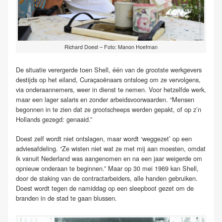
Richard Doest – Foto: Manon Hoefman
De situatie verergerde toen Shell, één van de grootste werkgevers
destijds op het eiland, Curaçaoënaars ontsloeg om ze vervolgens,
via onderaannemers, weer in dienst te nemen. Voor hetzelfde werk,
maar een lager salaris en zonder arbeidsvoorwaarden. “Mensen
begonnen in te zien dat ze grootscheeps werden gepakt, of op z’n
Hollands gezegd: genaaid.”
Doest zelf wordt niet ontslagen, maar wordt ‘weggezet’ op een
adviesafdeling. “Ze wisten niet wat ze met mij aan moesten, omdat
ik vanuit Nederland was aangenomen en na een jaar weigerde om
opnieuw onderaan te beginnen.” Maar op 30 mei 1969 kan Shell,
door de staking van de contractarbeiders, alle handen gebruiken.
Doest wordt tegen de namiddag op een sleepboot gezet om de
branden in de stad te gaan blussen.