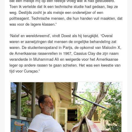
dat een meisje mij op een feestje vroeg wat ik had gestudeerd.
Toen ik vertelde dat ik een technische studie had gedaan, liep ze
weg. Destijds zocht je als meisje een onderwijzer of een
politieagent. Technische mensen, die hun handen vuil maakten, dat
was voor de lagere klassen.”
‘Naïef en wereldvreemd’, vindt Doest als hij terugkijkt. “Overal
waren er aanwijzingen dat mensen de ongelijke behandeling zat
waren. De studentenopstand in Parijs, de opkomst van Malcolm X,
de Amerikaanse rassenrellen in 1967, Cassius Clay die zijn naam
veranderde in Muhammad Ali en weigerde voor het Amerikaanse
leger op andere rassen te gaan schieten. Het was een kwestie van
tijd voor Curaçao.”