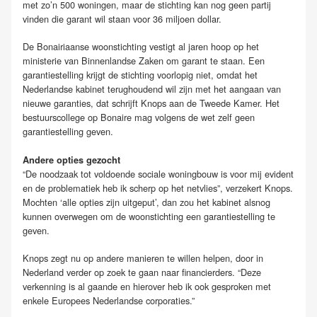
met zo’n 500 woningen, maar de stichting kan nog geen partij
vinden die garant wil staan voor 36 miljoen dollar.
De Bonairiaanse woonstichting vestigt al jaren hoop op het
ministerie van Binnenlandse Zaken om garant te staan. Een
garantiestelling krijgt de stichting voorlopig niet, omdat het
Nederlandse kabinet terughoudend wil zijn met het aangaan van
nieuwe garanties, dat schrijft Knops aan de Tweede Kamer.
Het
bestuurscollege op Bonaire mag volgens de wet zelf geen
garantiestelling geven.
Andere opties gezocht
“De noodzaak tot voldoende sociale woningbouw is voor mij evident
en de problematiek heb ik scherp op het netvlies”, verzekert Knops.
Mochten ‘alle opties zijn uitgeput’, dan zou het kabinet alsnog
kunnen overwegen om de woonstichting een garantiestelling te
geven.
Knops zegt nu op andere manieren te willen helpen, door in
Nederland verder op zoek te gaan naar financierders. “Deze
verkenning is al gaande en hierover heb ik ook gesproken met
enkele Europees Nederlandse corporaties.”