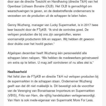
door aan de directie Toezicht en Handhaving (directie T&H) van het
Openbaar Lichaam Bonaire (OLB). Het OLB is gemachtigd om
waarschuwingen te geven, en de desbetreffende ondernemers te
verzoeken om de producten uit de schappen te laten halen.
Genny Wuzheng, manager van Lucky Supermarket, is in 2017 twee
keer bezocht door de FTpKB. “Ik vind de controles goed. De
verlopen producten die bij ons zijn aangetroffen, waren
voornamelijk productenin blik en sappen. Wij hebben dit gewoon
door drukte over het hoofd gezien.”
Afgelopen december heeft Wuzheng één personeelslid alle
schappen laten nalopen. “We hebben de medewerkers geïnstrueerd
om extra op te letten. U mag zelf controleren of nu alles oké is.”
Haalbaarheid
Het liefst zien de FTpKB en directie T&H nul verlopen producten bij
de supermarkten in de schappen staan. Ondernemer Wuzheng
geeft aan dat dit niet makkelijk is. Dit bevestigt ook de voorzitter
van de Verenging van Bonairiaanse Importeurs en Supermarkten
(VBIS), Frits van Ham, die vijftig handelszaken vertegenwoordigt.
Van Ham is ook mede-eigenaar van Supermarkt More For Less.