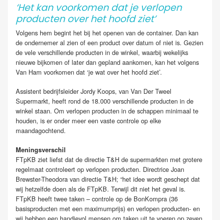
‘Het kan voorkomen dat je verlopen
producten over het hoofd ziet’
Volgens hem begint het bij het openen van de container. Dan kan
de ondernemer al zien of een product over datum of niet is. Gezien
de vele verschillende producten in de winkel, waarbij wekelijks
nieuwe bijkomen of later dan gepland aankomen, kan het volgens
Van Ham voorkomen dat ‘je wat over het hoofd ziet’.
Assistent bedrijfsleider Jordy Koops, van Van Der Tweel
Supermarkt, heeft rond de 18.000 verschillende producten in de
winkel staan. Om verlopen producten in de schappen minimaal te
houden, is er onder meer een vaste controle op elke
maandagochtend.
Meningsverschil
FTpKB ziet liefst dat de directie T&H de supermarkten met grotere
regelmaat controleert op verlopen producten. Directrice Joan
Brewster-Theodora van directie T&H; “het idee wordt geschept dat
wij hetzelfde doen als de FTpKB. Terwijl dit niet het geval is.
FTpKB heeft twee taken – controle op de BonKompra (36
basisproducten met een maximumprijs) en verlopen producten- en
wij hebben een handjevol mensen om taken uit te voeren op zeven